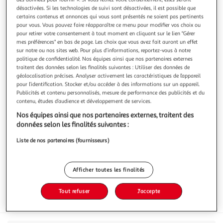
désactivées. Si les technologies de suivi sont désactivées, il est possible que
certains contenus et annonces qui vous sont présentés ne soient pas pertinents
pour vous. Vous pouvez faire réapparaître ce menu pour modifier vos choix ou
pour retirer votre consentement à tout moment en cliquant sur le lien "Gérer
mes préférences" en bas de page. Les choix que vous avez fait auront un effet
JURAFLORE
sur notre ou nos sites web. Pour plus d’informations, reportez-vous à notre
politique de confidentialité. Nos équipes ainsi que nos partenaires externes
Morbier AOP
traitent des données selon les finalités suivantes : Utiliser des données de
Les Morbiers JURAFLORE sont fabriqués dans notre
géolocalisation précises. Analyser activement les caractéristiques de l’appareil
fruitière de la Haute Combe. Avec son affinage 70 jours, le
pour l’identification. Stocker et/ou accéder à des informations sur un appareil.
Morbier JURAFLORE offre ainsi un magnifique équilibre
En savoir +
Publicités et contenu personnalisés, mesure de performance des publicités et du
entre sa texture fondante et ses saveurs douces et fruitées.
contenu, études d’audience et développement de services.
200g
Des saveurs douces, subtiles et une texture fondante
Nos équipes ainsi que nos partenaires externes, traitent des
Vous voulez connaître le prix de ce produit ?
données selon les finalités suivantes :
Afficher le prix
Liste de nos partenaires (fournisseurs)
Afficher toutes les finalités
Tout refuser
J'accepte
Frais