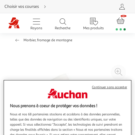
Aller
Choisir vos courses
directement
au
contenu
Aller
directement
Rayons
Recherche
Mes produits
à
la
recherche
Morbier, fromage de montagne
Aller
directement
à
la
navigation
Aller
directement
à
Agr
la
rubrique
l'il
besoin
d'aide
à
Réd
Continuer sans accepter
20
l'il
à
Par
Nous prenons à coeur de protéger vos données !
100
le
Nous et nos 68 partenaires stockons et accédons à des données personnelles,
%
pro
telles que des données de navigation ou des identifiants uniques, sur votre
appareil. Si vous sélectionnez "J'accepte", les technologies de suivi prendront en
charge les finalités affichées dans la section « Nous et nos partenaires traitons
des données pour fournir ». Si vous retirez votre consentement, elles seront