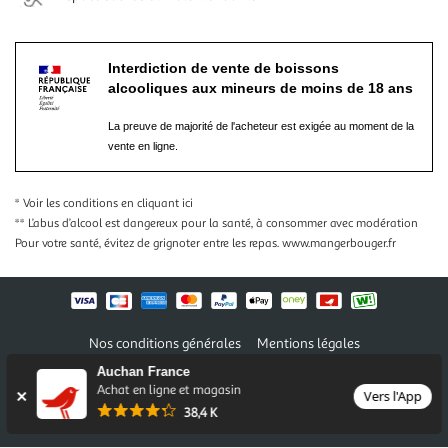
Interdiction de vente de boissons
alcooliques aux mineurs de moins de 18 ans
La preuve de majorité de l'acheteur est exigée au moment de la
vente en ligne.
* Voir les conditions
en cliquant ici
** L’abus d’alcool est dangereux pour la santé, à consommer avec modération
Pour votre santé, évitez de grignoter entre les repas.
www.mangerbouger.fr
Nos conditions générales
Mentions légales
Conditions des offres et promotions
Gérer mes préférences
Auchan France
Politique de confidentialité
Informations légales marketplace
Achat en ligne et magasin
Vers l'App
38,4 K
Auchan 2026 © Tous droits réservés