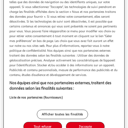
telles que des données de navigation ou des identifiants uniques, sur votre
appareil. Si vous sélectionnez "J'accepte", les technologies de suivi prendront en
charge les finalités affichées dans la section « Nous et nos partenaires traitons
des données pour fournir ». Si vous retirez votre consentement, elles seront
désactivées. Si les technologies de suivi sont désactivées, il est possible que
certains contenus et annonces qui vous sont présentés ne soient pas pertinents
JULIEN
pour vous. Vous pouvez faire réapparaître ce menu pour modifier vos choix ou
Peinture aérosol JULIEN Carrosserie - Gris - 400 ml
pour retirer votre consentement à tout moment en cliquant sur le lien "Gérer
Description :Présentation :Peinture aérosol JULIEN
mes préférences" en bas de page. Les choix que vous avez fait auront un effet
Carrosserie - Gris - 400 ml, est une peinture idéal pour la
sur notre ou nos sites web. Pour plus d’informations, reportez-vous à notre
politique de confidentialité. Nos équipes ainsi que nos partenaires externes
carrosserie de vos véhicules , motos, vélos et scooters.
En savoir +
traitent des données selon les finalités suivantes : Utiliser des données de
Avantages : Résistante aux rayures, aux UV et aux
Vendu par
Espace-Bricolage
géolocalisation précises. Analyser activement les caractéristiques de l’appareil
intempériesInsensible à l'essenceDirect sans sous-
pour l’identification. Stocker et/ou accéder à des informations sur un appareil.
coucheSec en 10 min Caractéristi
Livraison dès 3/4 jours
Publicités et contenu personnalisés, mesure de performance des publicités et du
A partir de 6,90€
contenu, études d’audience et développement de services.
Plus d'options
Nos équipes ainsi que nos partenaires externes, traitent des
données selon les finalités suivantes :
14,99€
15,07€
Vendu par
Espace-Bricolage
Liste de nos partenaires (fournisseurs)
Livraison dès 6/7 jours
4,99€
Plus d'options
Afficher toutes les finalités
24,54€
Vendu par
Multishop
Tout refuser
J'accepte