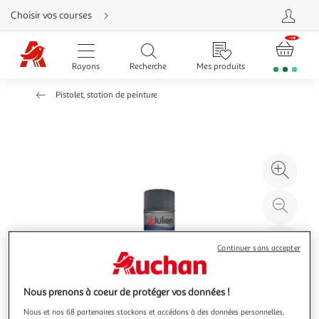
Aller
Choisir vos courses
directement
au
contenu
Aller
directement
Rayons
Recherche
Mes produits
à
la
recherche
Pistolet, station de peinture
Aller
directement
à
la
navigation
Aller
directement
à
Agr
la
rubrique
l'il
besoin
d'aide
à
Réd
20
l'il
à
Par
Continuer sans accepter
100
le
%
pro
Nous prenons à coeur de protéger vos données !
Nous et nos 68 partenaires stockons et accédons à des données personnelles,