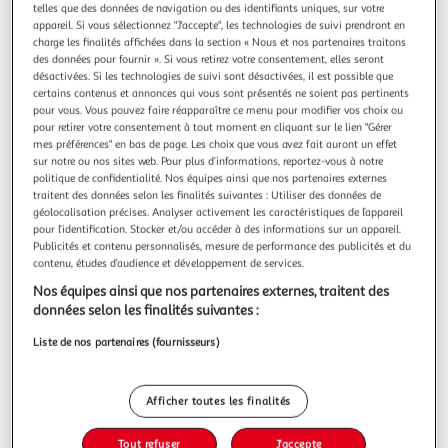
telles que des données de navigation ou des identifiants uniques, sur votre
Oups, les produits de la catégorie
appareil. Si vous sélectionnez "J'accepte", les technologies de suivi prendront en
Marques jouets, jeux vidéo
viennent de filer...
charge les finalités affichées dans la section « Nous et nos partenaires traitons
des données pour fournir ». Si vous retirez votre consentement, elles seront
désactivées. Si les technologies de suivi sont désactivées, il est possible que
Nous vous invitons à lancer une autre recherche...
certains contenus et annonces qui vous sont présentés ne soient pas pertinents
pour vous. Vous pouvez faire réapparaître ce menu pour modifier vos choix ou
pour retirer votre consentement à tout moment en cliquant sur le lien "Gérer
mes préférences" en bas de page. Les choix que vous avez fait auront un effet
sur notre ou nos sites web. Pour plus d’informations, reportez-vous à notre
... ou à trouver votre bonheur dans nos
politique de confidentialité. Nos équipes ainsi que nos partenaires externes
rayons
traitent des données selon les finalités suivantes : Utiliser des données de
géolocalisation précises. Analyser activement les caractéristiques de l’appareil
pour l’identification. Stocker et/ou accéder à des informations sur un appareil.
Publicités et contenu personnalisés, mesure de performance des publicités et du
contenu, études d’audience et développement de services.
Nos équipes ainsi que nos partenaires externes, traitent des
données selon les finalités suivantes :
Liste de nos partenaires (fournisseurs)
Promos
Beaux jours
Afficher toutes les finalités
Tout refuser
J'accepte