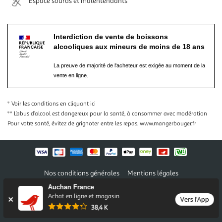
Espace sourds et malentendants
Interdiction de vente de boissons
alcooliques aux mineurs de moins de 18 ans
La preuve de majorité de l'acheteur est exigée au moment de la
vente en ligne.
* Voir les conditions
en cliquant ici
** L’abus d’alcool est dangereux pour la santé, à consommer avec modération
Pour votre santé, évitez de grignoter entre les repas.
www.mangerbouger.fr
Nos conditions générales
Mentions légales
Conditions des offres et promotions
Gérer mes préférences
Auchan France
Politique de confidentialité
Informations légales marketplace
Achat en ligne et magasin
Vers l'App
38,4 K
Auchan 2026 © Tous droits réservés