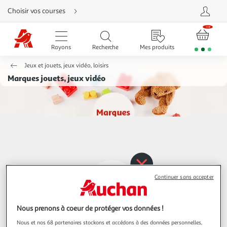
Aller
Choisir vos courses
directement
au
contenu
Aller
directement
Rayons
Recherche
Mes produits
à
la
recherche
Jeux et jouets, jeux vidéo, loisirs
Aller
directement
Marques jouets, jeux vidéo
à
la
navigation
Aller
directement
à
la
rubrique
besoin
d'aide
Continuer sans accepter
Nous prenons à coeur de protéger vos données !
Nous et nos 68 partenaires stockons et accédons à des données personnelles,