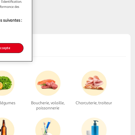
l’identification.
erformance des
s suivantes :
accepte
, légumes
Boucherie, volaille,
Charcuterie, traiteur
poissonnerie