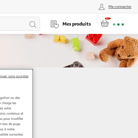
Me connecter
Lancer
Mes produits
la
recherche
inuer sans accepter
igation ou des
n charge les
ez votre
tains contenus et
nu pour modifier
en bas de page.
ous à notre
nalités suivantes