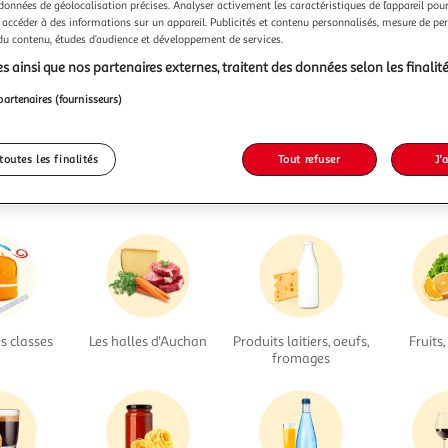
Oups, les produits de la catégorie
 données de géolocalisation précises. Analyser activement les caractéristiques de l’appareil pour 
 accéder à des informations sur un appareil. Publicités et contenu personnalisés, mesure de p
Manhua Chinois
viennent de filer...
 du contenu, études d’audience et développement de services.
s ainsi que nos partenaires externes, traitent des données selon les finalité
Nous vous invitons à lancer une autre recherche...
partenaires (fournisseurs)
... ou à trouver votre bonheur dans nos rayons
toutes les finalités
Tout refuser
J'
s classes
Les halles d'Auchan
Produits laitiers, oeufs,
Fruits
fromages