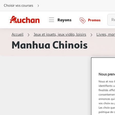
Aller
Choisir vos courses
directement
au
contenu
Aller
Rayons
Promos
directement
à
la
recherche
Accueil
Jeux et jouets, jeux vidéo, loisirs
Livres, ma
Aller
directement
Manhua Chinois
à
la
navigation
Aller
directement
à
la
rubrique
besoin
d'aide
Nous preno
Nous et nos 6
identifiants u
finalités affi
consentement,
annonces qui 
vos choix ou 
Les choix que
politique de 