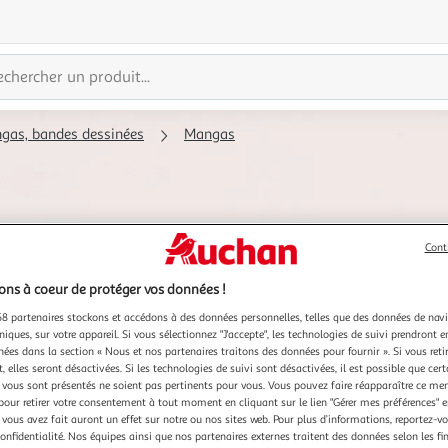
ngas, bandes dessinées
Mangas
Cont
ns à coeur de protéger vos données !
8 partenaires stockons et accédons à des données personnelles, telles que des données de nav
niques, sur votre appareil. Si vous sélectionnez "J'accepte", les technologies de suivi prendront e
chées dans la section « Nous et nos partenaires traitons des données pour fournir ». Si vous retir
 elles seront désactivées. Si les technologies de suivi sont désactivées, il est possible que cer
vous sont présentés ne soient pas pertinents pour vous. Vous pouvez faire réapparaître ce me
pour retirer votre consentement à tout moment en cliquant sur le lien "Gérer mes préférences" 
 vous avez fait auront un effet sur notre ou nos sites web. Pour plus d’informations, reportez-v
confidentialité. Nos équipes ainsi que nos partenaires externes traitent des données selon les fi