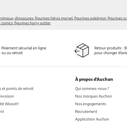
 animaux, dinosaures
figurines héros marvel
figurines pokémon
figurines sc
c comics
figurines harry potter
Paiement sécurisé en ligne
Retour produits : 3
ou au retrait
pour changer d’avi
À propos d'Auchan
 et points de retrait
Qui sommes-nous ?
ivraison
Nos marques Auchan
ité Waaoh!
Nos engagements
ent
Recrutement
Application Auchan