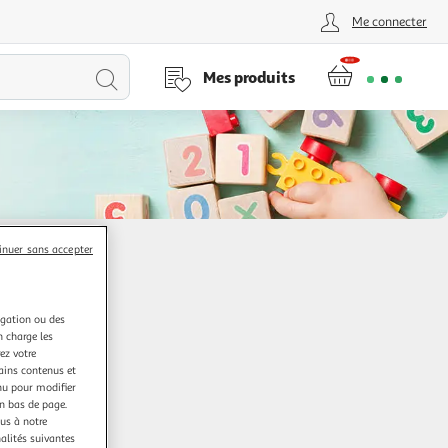
Me connecter
Lancer
Mes produits
la
recherche
inuer sans accepter
igation ou des
n charge les
ez votre
tains contenus et
nu pour modifier
en bas de page.
ous à notre
nalités suivantes