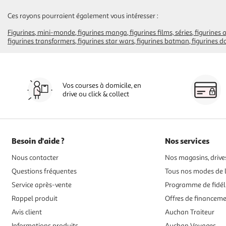
Ces rayons pourraient également vous intéresser :
Figurines
mini-monde
figurines manga
figurines films, séries
figurines
figurines transformers
figurines star wars
figurines batman
figurines d
Vos courses à domicile, en
drive ou click & collect
Besoin d'aide ?
Nos services
Nous contacter
Nos magasins, drives
Questions fréquentes
Tous nos modes de l
Service après-vente
Programme de fidél
Rappel produit
Offres de financem
Avis client
Auchan Traiteur
Informations produits
Auchan Voyages