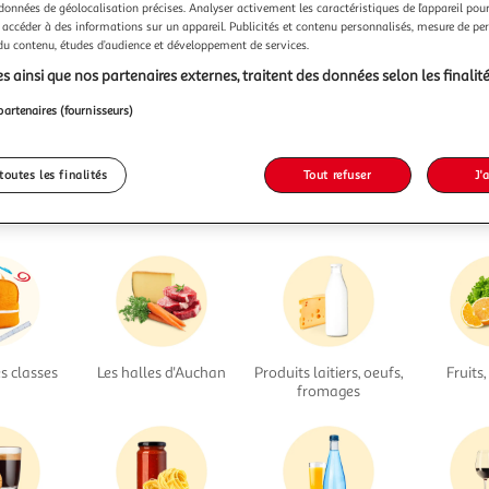
Oups, les produits de la catégorie
 données de géolocalisation précises. Analyser activement les caractéristiques de l’appareil pour 
 accéder à des informations sur un appareil. Publicités et contenu personnalisés, mesure de p
Figurines Disney
viennent de filer...
 du contenu, études d’audience et développement de services.
s ainsi que nos partenaires externes, traitent des données selon les finalité
Nous vous invitons à lancer une autre recherche...
partenaires (fournisseurs)
... ou à trouver votre bonheur dans nos rayons
toutes les finalités
Tout refuser
J'
s classes
Les halles d'Auchan
Produits laitiers, oeufs,
Fruits
fromages