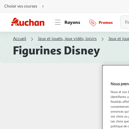
Aller
Choisir vos courses
directement
au
contenu
Aller
Rayons
Promos
directement
à
la
recherche
Accueil
Jeux et jouets, jeux vidéo, loisirs
Jeux et jou
Aller
directement
Figurines Disney
à
la
navigation
Aller
directement
à
la
rubrique
besoin
d'aide
Nous preno
Nous et nos 6
identifiants u
finalités affi
consentement,
annonces qui 
vos choix ou 
Les choix que
politique de 