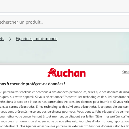
ets
Figurines, mini-monde
Cont
ns à coeur de protéger vos données !
8 partenaires stockons et accédons à des données personnelles, telles que des données de nav
niques, sur votre appareil. Si vous sélectionnez "J'accepte", les technologies de suivi prendront e
chées dans la section « Nous et nos partenaires traitons des données pour fournir ». Si vous retir
 elles seront désactivées. Si les technologies de suivi sont désactivées, il est possible que cer
vous sont présentés ne soient pas pertinents pour vous. Vous pouvez faire réapparaître ce me
pour retirer votre consentement à tout moment en cliquant sur le lien "Gérer mes préférences" 
 vous avez fait auront un effet sur notre ou nos sites web. Pour plus d’informations, reportez-v
confidentialité. Nos équipes ainsi que nos partenaires externes traitent des données selon les fi