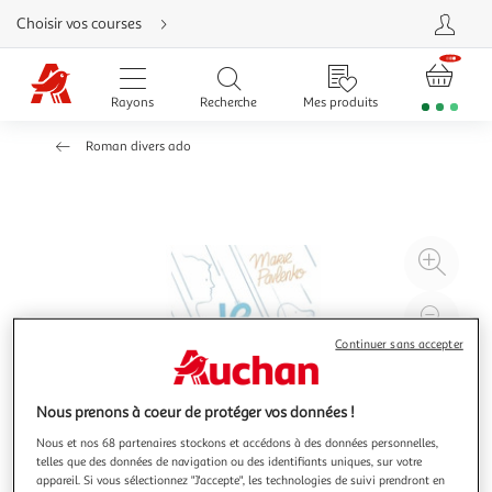
Aller
Choisir vos courses
directement
au
contenu
Aller
directement
Rayons
Recherche
Mes produits
à
la
recherche
Roman divers ado
Aller
directement
à
la
navigation
Aller
directement
à
Agr
la
rubrique
l'il
besoin
d'aide
à
Réd
20
l'il
Continuer sans accepter
à
Par
100
le
Nous prenons à coeur de protéger vos données !
%
pro
Nous et nos 68 partenaires stockons et accédons à des données personnelles,
telles que des données de navigation ou des identifiants uniques, sur votre
appareil. Si vous sélectionnez "J'accepte", les technologies de suivi prendront en