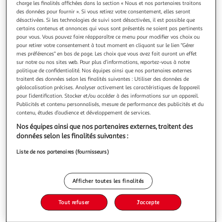
charge les finalités affichées dans la section « Nous et nos partenaires traitons
des données pour fournir ». Si vous retirez votre consentement, elles seront
désactivées. Si les technologies de suivi sont désactivées, il est possible que
certains contenus et annonces qui vous sont présentés ne soient pas pertinents
pour vous. Vous pouvez faire réapparaître ce menu pour modifier vos choix ou
pour retirer votre consentement à tout moment en cliquant sur le lien "Gérer
JE SUIS TON SOLEIL, Pavlenko Marie
mes préférences" en bas de page. Les choix que vous avez fait auront un effet
Une héroïne courageuse, amoureuse et hilarante dans un
sur notre ou nos sites web. Pour plus d’informations, reportez-vous à notre
roman lumineux qu'on voudrait ne jamais terminer. Chez
politique de confidentialité. Nos équipes ainsi que nos partenaires externes
Deborah, une mère qui découpe frénétiquement des
En savoir +
traitent des données selon les finalités suivantes : Utiliser des données de
magazines, un père aux abonnés absents et un labrador
géolocalisation précises. Analyser activement les caractéristiques de l’appareil
Vous voulez connaître le prix de ce produit ?
obèse qui a dévoré sa dernière paire de chaussures. Dans sa
pour l’identification. Stocker et/ou accéder à des informations sur un appareil.
Publicités et contenu personnalisés, mesure de performance des publicités et du
alte de terminale, pas d'El
contenu, études d’audience et développement de services.
Afficher le prix
Nos équipes ainsi que nos partenaires externes, traitent des
données selon les finalités suivantes :
Liste de nos partenaires (fournisseurs)
Description
Afficher toutes les finalités
Caractéristiques
Tout refuser
J'accepte