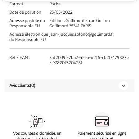
Format
Poche
Date de parution
25/05/2022
Adresse postale du
Editions Gallimard 5, rue Gaston
Responsable EU
Gallimard 75341 PARIS
Adresse électronique
jean-jacques.solano@gallimard.fr
du Responsable EU
Réf / EAN :
3af20d9f-7ba7-425a-a216-cb2f7479827e
/ 9782075204231
Avis clients
(0)
Vos courses à domicile, en
Paiement sécurisé en ligne
drive ou click & collect
ou au retrait