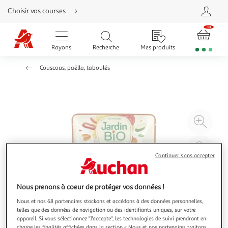
Aller
Choisir vos courses
directement
au
contenu
Aller
directement
Rayons
Recherche
Mes produits
à
la
recherche
Couscous, paëlla, taboulés
Aller
directement
à
la
navigation
Aller
directement
à
Agr
la
rubrique
l'il
besoin
d'aide
à
Réd
20
l'il
Continuer sans accepter
à
Par
100
le
Nous prenons à coeur de protéger vos données !
%
pro
Nous et nos 68 partenaires stockons et accédons à des données personnelles,
telles que des données de navigation ou des identifiants uniques, sur votre
appareil. Si vous sélectionnez "J'accepte", les technologies de suivi prendront en
charge les finalités affichées dans la section « Nous et nos partenaires traitons