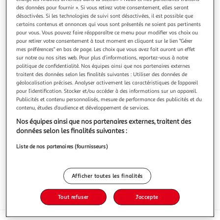
des données pour fournir ». Si vous retirez votre consentement, elles seront
désactivées. Si les technologies de suivi sont désactivées, il est possible que
certains contenus et annonces qui vous sont présentés ne soient pas pertinents
pour vous. Vous pouvez faire réapparaître ce menu pour modifier vos choix ou
pour retirer votre consentement à tout moment en cliquant sur le lien "Gérer
JARDIN BIO ETIC
mes préférences" en bas de page. Les choix que vous avez fait auront un effet
sur notre ou nos sites web. Pour plus d’informations, reportez-vous à notre
Couscous aux légumes du soleil sachet express
politique de confidentialité. Nos équipes ainsi que nos partenaires externes
Parce que votre temps est précieux et que votre
traitent des données selon les finalités suivantes : Utiliser des données de
alimentation l'est aussi, Jardin BiO étic vous propose des
géolocalisation précises. Analyser activement les caractéristiques de l’appareil
menus express bio originaux et prêt en quelques minutes.
En savoir +
pour l’identification. Stocker et/ou accéder à des informations sur un appareil.
Voyagez au pays des saveurs et découvrez ce couscous aux
Publicités et contenu personnalisés, mesure de performance des publicités et du
220g
1 personne
légumes du soleil, plat typique de la cuisine marocaine,
contenu, études d’audience et développement de services.
mariant les graines de
Vous voulez connaître le prix de ce produit ?
Nos équipes ainsi que nos partenaires externes, traitent des
données selon les finalités suivantes :
Afficher le prix
Liste de nos partenaires (fournisseurs)
Afficher toutes les finalités
Eurofeuille - Bio européen
Tout refuser
J'accepte
AB Agriculture biologique