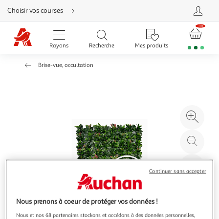
Aller
Choisir vos courses
directement
au
contenu
Aller
directement
Rayons
Recherche
Mes produits
à
la
recherche
Brise-vue, occultation
Aller
directement
à
la
navigation
Aller
directement
à
Agr
la
rubrique
l'il
besoin
d'aide
à
Réd
20
l'il
à
Par
Continuer sans accepter
100
le
%
pro
Nous prenons à coeur de protéger vos données !
Nous et nos 68 partenaires stockons et accédons à des données personnelles,