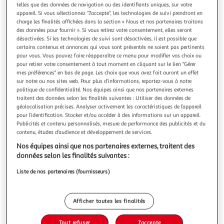
Illustration
Illustration
telles que des données de navigation ou des identifiants uniques, sur votre
précédente
suivante
appareil. Si vous sélectionnez "J'accepte", les technologies de suivi prendront en
charge les finalités affichées dans la section « Nous et nos partenaires traitons
des données pour fournir ». Si vous retirez votre consentement, elles seront
désactivées. Si les technologies de suivi sont désactivées, il est possible que
Livraison offerte
certains contenus et annonces qui vous sont présentés ne soient pas pertinents
pour vous. Vous pouvez faire réapparaître ce menu pour modifier vos choix ou
JARDIDECO
pour retirer votre consentement à tout moment en cliquant sur le lien "Gérer
Feuillage artificiel imitation photinia 1 m² - jardideco
mes préférences" en bas de page. Les choix que vous avez fait auront un effet
sur notre ou nos sites web. Pour plus d’informations, reportez-vous à notre
Le feuillage artificiel est parfait pour vous abriter du vis-à-
politique de confidentialité. Nos équipes ainsi que nos partenaires externes
vis et créer un véritable buisson artificiel. Occultation
traitent des données selon les finalités suivantes : Utiliser des données de
totale de 100%. 6 feuillages au choix. 1m².Caractéristiques
En savoir +
géolocalisation précises. Analyser activement les caractéristiques de l’appareil
techniquesAnti-UV:OuiCouleur:VertDensité:3
Vendu par
Jardideco
pour l’identification. Stocker et/ou accéder à des informations sur un appareil.
kg/m²Epaisseur:40 mmGarantie:5 ansHauteur:1
Publicités et contenu personnalisés, mesure de performance des publicités et du
mLongueur:1 mMaillage:CarréMarqu
Livraison dès 1/2 semaines
contenu, études d’audience et développement de services.
Livraison offerte
Nos équipes ainsi que nos partenaires externes, traitent des
Plus d'options
données selon les finalités suivantes :
58,99€
Vendu par
Jardideco
Liste de nos partenaires (fournisseurs)
Ajouter au panier
58,99€
Afficher toutes les finalités
Ajouter à une liste
Tout refuser
J'accepte