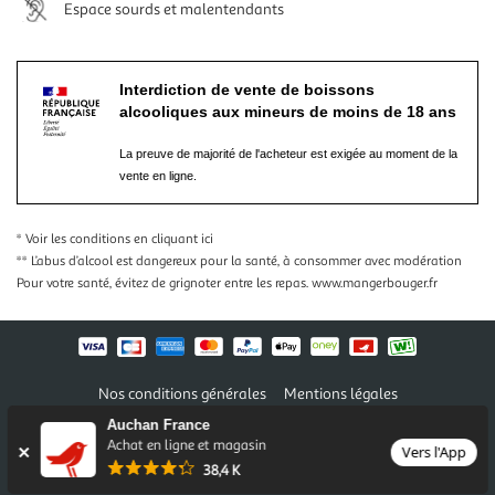
Espace sourds et malentendants
Interdiction de vente de boissons
alcooliques aux mineurs de moins de 18 ans
La preuve de majorité de l'acheteur est exigée au moment de la
vente en ligne.
* Voir les conditions
en cliquant ici
** L’abus d’alcool est dangereux pour la santé, à consommer avec modération
Pour votre santé, évitez de grignoter entre les repas.
www.mangerbouger.fr
Nos conditions générales
Mentions légales
Conditions des offres et promotions
Gérer mes préférences
Auchan France
Politique de confidentialité
Informations légales marketplace
Achat en ligne et magasin
Vers l'App
38,4 K
Auchan 2026 © Tous droits réservés