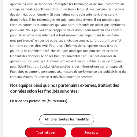
Illustration
Illustration
appareil. Si vous sélectionnez "J'accepte", les technologies de suivi prendront en
précédente
suivante
charge les finalités affichées dans la section « Nous et nos partenaires traitons
des données pour fournir ». Si vous retirez votre consentement, elles seront
désactivées. Si les technologies de suivi sont désactivées, il est possible que
certains contenus et annonces qui vous sont présentés ne soient pas pertinents
JARDIDECO
pour vous. Vous pouvez faire réapparaître ce menu pour modifier vos choix ou
pour retirer votre consentement à tout moment en cliquant sur le lien "Gérer
Carport en bois lamellé-collé rouen 500 x 400 cm -
mes préférences" en bas de page. Les choix que vous avez fait auront un effet
maderland
sur notre ou nos sites web. Pour plus d’informations, reportez-vous à notre
Le carport en bois ROUEN est fabriqué par Maderland en
politique de confidentialité. Nos équipes ainsi que nos partenaires externes
sapin nordique lamellé-collé provenant du nord de
traitent des données selon les finalités suivantes : Utiliser des données de
l'Europe, où la croissance lente garantit de meilleures
En savoir +
géolocalisation précises. Analyser activement les caractéristiques de l’appareil
pour l’identification. Stocker et/ou accéder à des informations sur un appareil.
propriétés mécaniques, améliorant la résistance à la
Vendu par
Centrale Brico
Publicités et contenu personnalisés, mesure de performance des publicités et du
flexion statique, à la compression et à la traction. La
contenu, études d’audience et développement de services.
quantité de poteaux, de poutre
Livraison dès 3/4 semaines
Livraison offerte
Nos équipes ainsi que nos partenaires externes, traitent des
Plus d'options
données selon les finalités suivantes :
Liste de nos partenaires (fournisseurs)
1 812,89€
Vendu par
Centrale Brico
Livraison dès 2/3 semaines
Afficher toutes les finalités
Livraison offerte
Plus d'options
Tout refuser
J'accepte