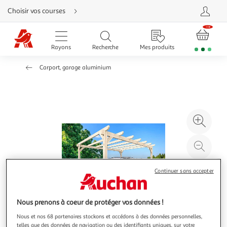
Aller
Choisir vos courses
directement
au
contenu
Aller
directement
Rayons
Recherche
Mes produits
à
la
recherche
Carport, garage aluminium
Aller
directement
à
la
navigation
Aller
directement
à
Agr
la
rubrique
l'il
besoin
d'aide
à
Réd
20
l'il
à
Par
Continuer sans accepter
100
le
%
pro
Nous prenons à coeur de protéger vos données !
Nous et nos 68 partenaires stockons et accédons à des données personnelles,
telles que des données de navigation ou des identifiants uniques, sur votre