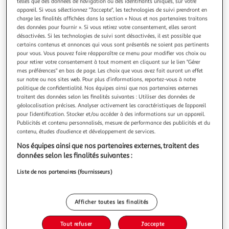
telles que des données de navigation ou des identifiants uniques, sur votre
appareil. Si vous sélectionnez "J'accepte", les technologies de suivi prendront en
charge les finalités affichées dans la section « Nous et nos partenaires traitons
des données pour fournir ». Si vous retirez votre consentement, elles seront
désactivées. Si les technologies de suivi sont désactivées, il est possible que
certains contenus et annonces qui vous sont présentés ne soient pas pertinents
J-LINE
pour vous. Vous pouvez faire réapparaître ce menu pour modifier vos choix ou
Vase déco chad 70cm naturel
pour retirer votre consentement à tout moment en cliquant sur le lien "Gérer
mes préférences" en bas de page. Les choix que vous avez fait auront un effet
Informations Techniques : Dimensions : D. 51 x H. 70 cm
sur notre ou nos sites web. Pour plus d’informations, reportez-vous à notre
Matière : Papier Spécificités : Tendance & Pratique Vase
politique de confidentialité. Nos équipes ainsi que nos partenaires externes
design Poids : 6,42 kg Couleur : Naturel
En savoir +
traitent des données selon les finalités suivantes : Utiliser des données de
Vendu par
Paris Prix
géolocalisation précises. Analyser activement les caractéristiques de l’appareil
pour l’identification. Stocker et/ou accéder à des informations sur un appareil.
Livraison dès 1/2 semaines
Publicités et contenu personnalisés, mesure de performance des publicités et du
8,99€
contenu, études d’audience et développement de services.
Plus d'options
Nos équipes ainsi que nos partenaires externes, traitent des
données selon les finalités suivantes :
156,99€
191,99€
Vendu par
Paris Prix
Liste de nos partenaires (fournisseurs)
-18 %
Ajouter au panier
191,99€
Afficher toutes les finalités
156,99€
Ajouter à une liste
Tout refuser
J'accepte