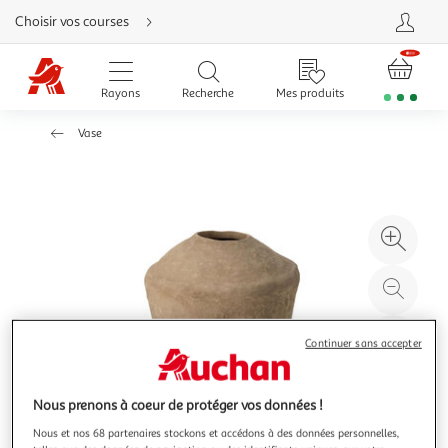
Aller
Choisir vos courses
directement
au
contenu
Aller
directement
Rayons
Recherche
Mes produits
à
la
recherche
Vase
Aller
directement
à
la
navigation
Aller
directement
à
Agr
la
rubrique
l'il
besoin
d'aide
à
Réd
20
l'il
à
Par
Continuer sans accepter
100
le
%
pro
Nous prenons à coeur de protéger vos données !
Nous et nos 68 partenaires stockons et accédons à des données personnelles,