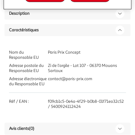
Description
Caractéristiques
Nom du
Paris Prix Concept
Responsable EU
Adresse postale du
Zi de l'argile - Lot 107 - 06370 Mouans
Responsable EU
Sartoux
Adresse électronique
contact@paris-prix.com
du Responsable EU
Réf / EAN :
f09cb1c5-0e4a-4f29-b0b8-01f71ea32c52
/ 5400924112424
Avis clients
(0)