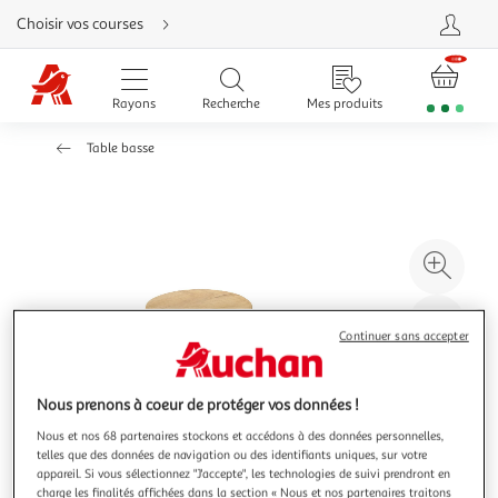
Aller
Choisir vos courses
directement
au
contenu
Aller
directement
Rayons
Recherche
Mes produits
à
la
recherche
Table basse
Aller
directement
à
la
navigation
Aller
directement
à
Agr
la
rubrique
l'il
besoin
d'aide
à
Réd
Continuer sans accepter
20
l'il
à
Par
100
le
Nous prenons à coeur de protéger vos données !
%
pro
Nous et nos 68 partenaires stockons et accédons à des données personnelles,
telles que des données de navigation ou des identifiants uniques, sur votre
appareil. Si vous sélectionnez "J'accepte", les technologies de suivi prendront en
charge les finalités affichées dans la section « Nous et nos partenaires traitons