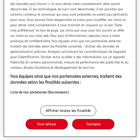
Illustration
Illustration
des données pour fournir ». Si vous retirez votre consentement, elles seront
précédente
suivante
désactivées. Si les technologies de suivi sont désactivées, il est possible que
certains contenus et annonces qui vous sont présentés ne soient pas pertinents
pour vous. Vous pouvez faire réapparaître ce menu pour modifier vos choix ou
pour retirer votre consentement à tout moment en cliquant sur le lien "Gérer
J-LINE
mes préférences" en bas de page. Les choix que vous avez fait auront un effet
sur notre ou nos sites web. Pour plus d’informations, reportez-vous à notre
Lot de 2 tables basses tek 50cm naturel
politique de confidentialité. Nos équipes ainsi que nos partenaires externes
Informations Techniques : Dimensions : Taille 1 : D. 50 x H.
traitent des données selon les finalités suivantes : Utiliser des données de
28 cm Taille 2 : D. 50 x H. 35 cm Matière : Bois de teck
géolocalisation précises. Analyser activement les caractéristiques de l’appareil
Spécificités : Fonctionnel & Intemporel Lot de 2 tables
En savoir +
pour l’identification. Stocker et/ou accéder à des informations sur un appareil.
basses Design asymétrique Forme ronde Poids max
Vendu par
Paris Prix
Publicités et contenu personnalisés, mesure de performance des publicités et du
supporté : 150 kg Poids : 35 kg Couleur : Naturel
contenu, études d’audience et développement de services.
Livraison dès 1/2 semaines
Nos équipes ainsi que nos partenaires externes, traitent des
39,99€
données selon les finalités suivantes :
Plus d'options
Liste de nos partenaires (fournisseurs)
506,99€
635,99€
Vendu par
Paris Prix
-20 %
Afficher toutes les finalités
Ajouter au panier
635,99€
506,99€
Tout refuser
J'accepte
Ajouter à une liste
dont 5,20€ d'éco part. mobilier.