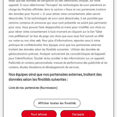
Illustration
Illustration
telles que des données de navigation ou des identifiants uniques, sur votre
appareil. Si vous sélectionnez "J'accepte", les technologies de suivi prendront en
précédente
suivante
charge les finalités affichées dans la section « Nous et nos partenaires traitons
des données pour fournir ». Si vous retirez votre consentement, elles seront
désactivées. Si les technologies de suivi sont désactivées, il est possible que
certains contenus et annonces qui vous sont présentés ne soient pas pertinents
J-LINE
pour vous. Vous pouvez faire réapparaître ce menu pour modifier vos choix ou
Décoration murale métal fleurs 103cm blanc & rose
pour retirer votre consentement à tout moment en cliquant sur le lien "Gérer
mes préférences" en bas de page. Les choix que vous avez fait auront un effet
Informations Techniques : Dimensions : L. 103 x l. 61 x H. 4,5
sur notre ou nos sites web. Pour plus d’informations, reportez-vous à notre
cm Matière : Métal Spécificités : Tendance & Chic
politique de confidentialité. Nos équipes ainsi que nos partenaires externes
Décoration Murale A Suspendre Design Fleurs Poids : 1,6 kg
En savoir +
traitent des données selon les finalités suivantes : Utiliser des données de
Couleur : Blanc & Rose
Vendu par
Paris Prix
géolocalisation précises. Analyser activement les caractéristiques de l’appareil
pour l’identification. Stocker et/ou accéder à des informations sur un appareil.
Livraison dès 1/2 semaines
Publicités et contenu personnalisés, mesure de performance des publicités et du
8,99€
contenu, études d’audience et développement de services.
Plus d'options
Nos équipes ainsi que nos partenaires externes, traitent des
données selon les finalités suivantes :
90,99€
115,99€
Vendu par
Paris Prix
Liste de nos partenaires (fournisseurs)
-22 %
Ajouter au panier
115,99€
Afficher toutes les finalités
90,99€
Ajouter à une liste
Tout refuser
J'accepte