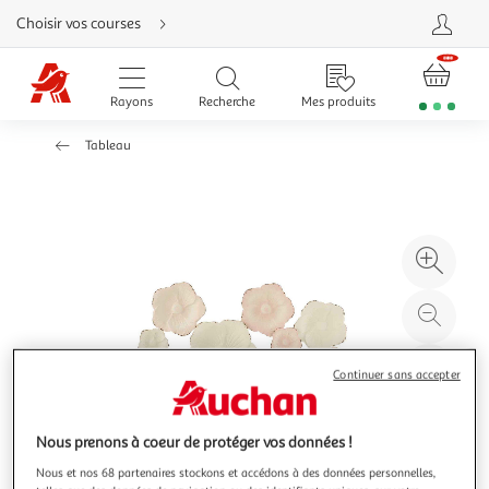
Aller
Choisir vos courses
directement
au
contenu
Aller
directement
Rayons
Recherche
Mes produits
à
la
recherche
Tableau
Aller
directement
à
la
navigation
Aller
directement
à
Agr
la
rubrique
l'il
besoin
d'aide
à
Réd
20
l'il
à
Par
Continuer sans accepter
100
le
%
pro
Nous prenons à coeur de protéger vos données !
Nous et nos 68 partenaires stockons et accédons à des données personnelles,