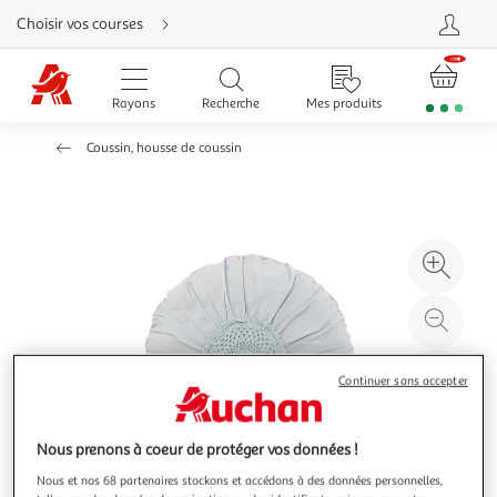
Aller
Choisir vos courses
directement
au
contenu
Aller
directement
Rayons
Recherche
Mes produits
à
la
recherche
Coussin, housse de coussin
Aller
directement
à
la
navigation
Aller
directement
à
Agr
la
rubrique
l'il
besoin
d'aide
à
Réd
20
l'il
à
Par
Continuer sans accepter
100
le
%
pro
Nous prenons à coeur de protéger vos données !
Nous et nos 68 partenaires stockons et accédons à des données personnelles,