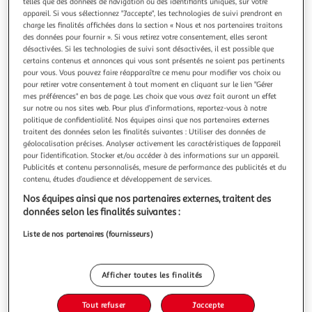
Illustration
Illustration
telles que des données de navigation ou des identifiants uniques, sur votre
appareil. Si vous sélectionnez "J'accepte", les technologies de suivi prendront en
précédente
suivante
charge les finalités affichées dans la section « Nous et nos partenaires traitons
des données pour fournir ». Si vous retirez votre consentement, elles seront
désactivées. Si les technologies de suivi sont désactivées, il est possible que
certains contenus et annonces qui vous sont présentés ne soient pas pertinents
J-LINE
pour vous. Vous pouvez faire réapparaître ce menu pour modifier vos choix ou
Coussin rond déco dentelle 40cm bleu
pour retirer votre consentement à tout moment en cliquant sur le lien "Gérer
mes préférences" en bas de page. Les choix que vous avez fait auront un effet
Informations Techniques : Dimensions : D. 40 cm Matière :
sur notre ou nos sites web. Pour plus d’informations, reportez-vous à notre
Coton Spécificités : Pratique & Utile Coussin Déco Forme
politique de confidentialité. Nos équipes ainsi que nos partenaires externes
Ronde Design Dentelle Housse Amovible Densité du
En savoir +
traitent des données selon les finalités suivantes : Utiliser des données de
Coussin : 300 g/cm3 Lavage à la Main uniquement Poids :
Vendu par
Paris Prix
géolocalisation précises. Analyser activement les caractéristiques de l’appareil
0,35 kg Couleur : Bleu
pour l’identification. Stocker et/ou accéder à des informations sur un appareil.
Livraison dès 1/2 semaines
Publicités et contenu personnalisés, mesure de performance des publicités et du
8,99€
contenu, études d’audience et développement de services.
Plus d'options
Nos équipes ainsi que nos partenaires externes, traitent des
données selon les finalités suivantes :
41,99€
52,99€
Vendu par
Paris Prix
Liste de nos partenaires (fournisseurs)
-21 %
Ajouter au panier
52,99€
41,99€
Afficher toutes les finalités
Ajouter à une liste
dont 0,36€ d'éco part. mobilier.
Tout refuser
J'accepte