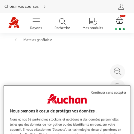
Aller
Choisir vos courses
directement
au
contenu
Aller
directement
Rayons
Recherche
Mes produits
à
la
recherche
Matelas gonflable
Aller
directement
à
la
navigation
Aller
directement
à
Agr
la
rubrique
l'il
besoin
d'aide
à
Réd
20
l'il
Continuer sans accepter
à
Par
100
le
Nous prenons à coeur de protéger vos données !
%
pro
Nous et nos 68 partenaires stockons et accédons à des données personnelles,
telles que des données de navigation ou des identifiants uniques, sur votre
appareil. Si vous sélectionnez "J'accepte", les technologies de suivi prendront en