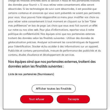
charge les finalités affichées dans la section « Nous et nos partenaires traitons
des données pour fournir ». Si vous retirez votre consentement, elles seront
désactivées. Si les technologies de suivi sont désactivées, il est possible que
certains contenus et annonces qui vous sont présentés ne soient pas pertinents
pour vous. Vous pouvez faire réapparaître ce menu pour modifier vos choix ou
Meilleure vente
Voir conditions
pour retirer votre consentement à tout moment en cliquant sur le lien "Gérer
mes préférences" en bas de page. Les choix que vous avez fait auront un effet
INTEX
sur notre ou nos sites web. Pour plus d’informations, reportez-vous à notre
politique de confidentialité. Nos équipes ainsi que nos partenaires externes
Matelas gonflable camping 2 personnes
traitent des données selon les finalités suivantes : Utiliser des données de
Auchan
Vendu par
géolocalisation précises. Analyser activement les caractéristiques de l’appareil
pour l’identification. Stocker et/ou accéder à des informations sur un appareil.
Retrait 1h en magasin
Publicités et contenu personnalisés, mesure de performance des publicités et du
Paiement en ligne ·
Service offert
contenu, études d’audience et développement de services.
Nos équipes ainsi que nos partenaires externes, traitent des
Choisir un magasin
données selon les finalités suivantes :
Liste de nos partenaires (fournisseurs)
Ajouter au panier
24,99€
24,99€ / pce
Afficher toutes les finalités
Ajouter à une liste
Tout refuser
J'accepte