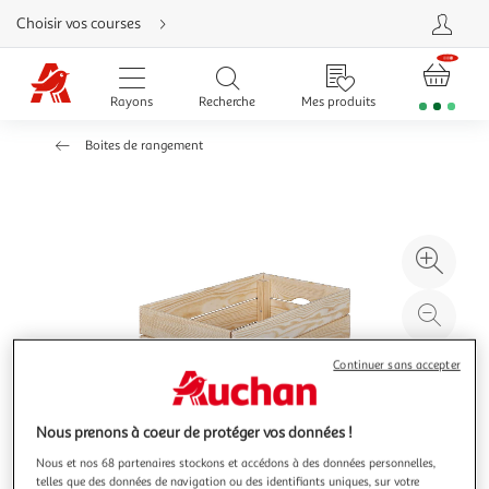
Aller
Choisir vos courses
directement
au
contenu
Aller
directement
Rayons
Recherche
Mes produits
à
la
recherche
Boites de rangement
Aller
directement
à
la
navigation
Aller
directement
à
Agr
la
rubrique
l'il
besoin
d'aide
à
Réd
20
l'il
à
Par
Continuer sans accepter
100
le
%
pro
Nous prenons à coeur de protéger vos données !
Nous et nos 68 partenaires stockons et accédons à des données personnelles,
telles que des données de navigation ou des identifiants uniques, sur votre