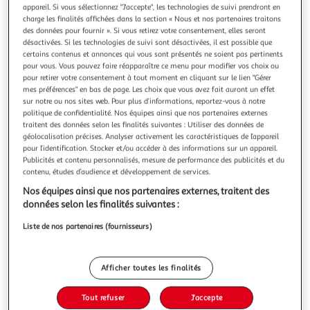
Illustration
Illustration
appareil. Si vous sélectionnez "J'accepte", les technologies de suivi prendront en
précédente
suivante
charge les finalités affichées dans la section « Nous et nos partenaires traitons
des données pour fournir ». Si vous retirez votre consentement, elles seront
désactivées. Si les technologies de suivi sont désactivées, il est possible que
certains contenus et annonces qui vous sont présentés ne soient pas pertinents
INTERLINK
pour vous. Vous pouvez faire réapparaître ce menu pour modifier vos choix ou
pour retirer votre consentement à tout moment en cliquant sur le lien "Gérer
Caisse en bois Valloni L
mes préférences" en bas de page. Les choix que vous avez fait auront un effet
Ordre et style avec les caisses empilables en bois massif : si
sur notre ou nos sites web. Pour plus d’informations, reportez-vous à notre
vous souhaitez plus d'ordre et de style dans votre maison,
politique de confidentialité. Nos équipes ainsi que nos partenaires externes
nos caisses empilables en bois massif sont la solution
En savoir +
traitent des données selon les finalités suivantes : Utiliser des données de
parfaite. Ces caisses en bois se distinguent par leur surface
géolocalisation précises. Analyser activement les caractéristiques de l’appareil
Vendu par
Paris Prix
pour l’identification. Stocker et/ou accéder à des informations sur un appareil.
naturelle non traitée et leurs bords arrondis qui, en plus d'
Publicités et contenu personnalisés, mesure de performance des publicités et du
Livraison dès 8/9 jours
contenu, études d’audience et développement de services.
8,99€
Plus d'options
Nos équipes ainsi que nos partenaires externes, traitent des
données selon les finalités suivantes :
50,99€
61,99€
Vendu par
Paris Prix
Liste de nos partenaires (fournisseurs)
Livraison dès 7/8 jours
4,99€
Afficher toutes les finalités
Plus d'options
Tout refuser
J'accepte
85,44€
Vendu par
Multishop