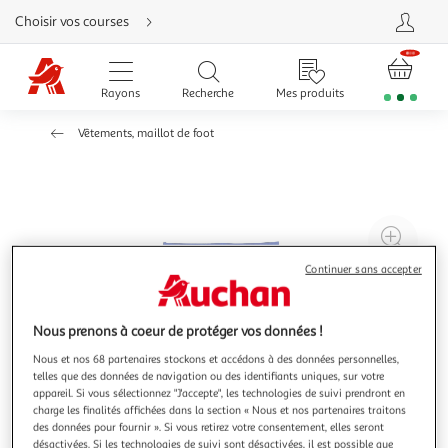
Aller
Choisir vos courses
directement
au
contenu
Aller
directement
Rayons
Recherche
Mes produits
à
la
recherche
Vêtements, maillot de foot
Aller
directement
à
la
navigation
Aller
directement
à
Agr
la
rubrique
l'il
besoin
Continuer sans accepter
d'aide
à
Réd
20
l'il
à
Par
Nous prenons à coeur de protéger vos données !
100
le
Nous et nos 68 partenaires stockons et accédons à des données personnelles,
telles que des données de navigation ou des identifiants uniques, sur votre
%
pro
appareil. Si vous sélectionnez "J'accepte", les technologies de suivi prendront en
charge les finalités affichées dans la section « Nous et nos partenaires traitons
des données pour fournir ». Si vous retirez votre consentement, elles seront
désactivées. Si les technologies de suivi sont désactivées, il est possible que