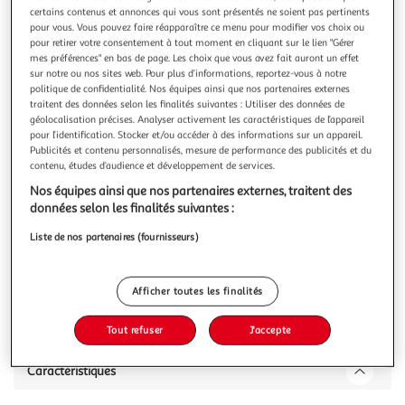
Illustration
Illustration
certains contenus et annonces qui vous sont présentés ne soient pas pertinents
précédente
suivante
pour vous. Vous pouvez faire réapparaître ce menu pour modifier vos choix ou
pour retirer votre consentement à tout moment en cliquant sur le lien "Gérer
mes préférences" en bas de page. Les choix que vous avez fait auront un effet
sur notre ou nos sites web. Pour plus d’informations, reportez-vous à notre
HUNGARIA
politique de confidentialité. Nos équipes ainsi que nos partenaires externes
traitent des données selon les finalités suivantes : Utiliser des données de
Short bleu homme Hungaria Premium
géolocalisation précises. Analyser activement les caractéristiques de l’appareil
Short bleu pour de la marque Hungaria.- Cordon de
pour l’identification. Stocker et/ou accéder à des informations sur un appareil.
serrage à la taille- Logo Hungaria brodé en blanc sur la
Publicités et contenu personnalisés, mesure de performance des publicités et du
cuisse gauche- Intégralement bleu- Composition : 100%
En savoir +
contenu, études d’audience et développement de services.
polyester
Nos équipes ainsi que nos partenaires externes, traitent des
Vous voulez connaître le prix de ce produit ?
données selon les finalités suivantes :
Afficher le prix
Liste de nos partenaires (fournisseurs)
Afficher toutes les finalités
Description
Tout refuser
J'accepte
Caractéristiques