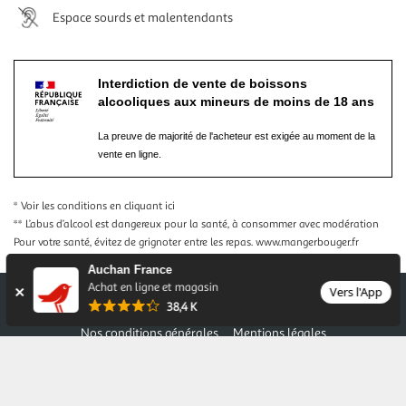
Espace sourds et malentendants
Interdiction de vente de boissons
alcooliques aux mineurs de moins de 18 ans
La preuve de majorité de l'acheteur est exigée au moment de la
vente en ligne.
* Voir les conditions
en cliquant ici
** L’abus d’alcool est dangereux pour la santé, à consommer avec modération
Pour votre santé, évitez de grignoter entre les repas.
www.mangerbouger.fr
Auchan France
Achat en ligne et magasin
Vers l'App
38,4 K
Nos conditions générales
Mentions légales
Conditions des offres et promotions
Gérer mes préférences
Politique de confidentialité
Informations légales marketplace