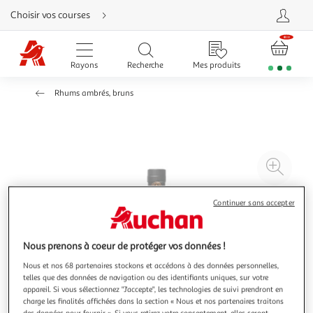
Aller
Choisir vos courses
directement
au
contenu
Aller
directement
Rayons
Recherche
Mes produits
à
la
recherche
Rhums ambrés, bruns
Aller
directement
à
la
navigation
Aller
directement
à
Agr
la
rubrique
l'il
besoin
d'aide
à
Réd
Continuer sans accepter
20
l'il
à
Par
Nous prenons à coeur de protéger vos données !
100
le
%
pro
Nous et nos 68 partenaires stockons et accédons à des données personnelles,
telles que des données de navigation ou des identifiants uniques, sur votre
appareil. Si vous sélectionnez "J'accepte", les technologies de suivi prendront en
charge les finalités affichées dans la section « Nous et nos partenaires traitons
des données pour fournir ». Si vous retirez votre consentement, elles seront