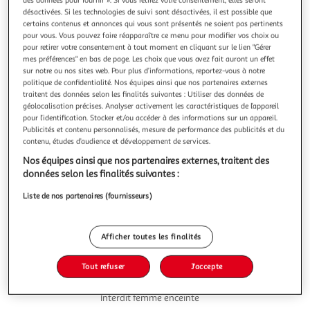
désactivées. Si les technologies de suivi sont désactivées, il est possible que
certains contenus et annonces qui vous sont présentés ne soient pas pertinents
pour vous. Vous pouvez faire réapparaître ce menu pour modifier vos choix ou
pour retirer votre consentement à tout moment en cliquant sur le lien "Gérer
mes préférences" en bas de page. Les choix que vous avez fait auront un effet
4.8
(6)
sur notre ou nos sites web. Pour plus d’informations, reportez-vous à notre
politique de confidentialité. Nos équipes ainsi que nos partenaires externes
HSE
traitent des données selon les finalités suivantes : Utiliser des données de
Rhum vieux agricole Blacksheriff 40%
géolocalisation précises. Analyser activement les caractéristiques de l’appareil
Black Sheriff affirme son caractère de rhum vieilli dans des
pour l’identification. Stocker et/ou accéder à des informations sur un appareil.
fûts de Bourbon américain issus du Kentucky.La magie du
Publicités et contenu personnalisés, mesure de performance des publicités et du
contenu, études d’audience et développement de services.
temps s'opère dans les chais de l'Habitation Saint-Etienne
En savoir +
à la Martinique.Black Sheriff ... One shot !
Nos équipes ainsi que nos partenaires externes, traitent des
70cl
données selon les finalités suivantes :
Vous voulez connaître le prix de ce produit ?
Liste de nos partenaires (fournisseurs)
Afficher le prix
Afficher toutes les finalités
Tout refuser
J'accepte
Interdit femme enceinte