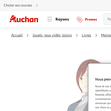
Aller
Choisir vos courses
directement
au
contenu
Aller
Rayons
Promos
directement
à
la
recherche
Aller
Accueil
Jouets, jeux vidéo, loisirs
Livres
Mang
directement
à
la
navigation
Aller
directement
à
la
rubrique
besoin
d'aide
Nous preno
Nous et nos 6
identifiants u
finalités affi
consentement,
annonces qui 
vos choix ou 