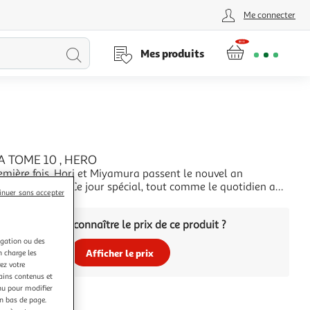
Me connecter
Lancer
Mes produits
la
recherche
A TOME 10 , HERO
emière fois, Hori et Miyamura passent le nouvel an
u sanctuaire. Ce jour spécial, tout comme le quotidien au
inuer sans accepter
nt des moments éphémères et irremplaçables qu'ils
+
 voir durer pour toujours... Retrouvez nos héros dans un
Vous voulez connaître le prix de ce produit ?
i hivernal que cosy !Auteur : HERO E
igation ou des
Afficher le prix
n charge les
ez votre
tains contenus et
nu pour modifier
en bas de page.