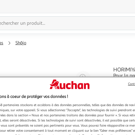
as
Shōjo
HORIMIY
Pour la pr
Agrandir
ensemble a
l'illustration
Cont
lycée, so
En savoir 
à
Réduire
aimeraient
ns à coeur de protéger vos données !
200%
l'illustration
tome auss
8 partenaires stockons et accédons à des données personnelles, telles que des données de nav
à
Partager
niques, sur votre appareil. Si vous sélectionnez "J'accepte", les technologies de suivi prendront e
100
le
chées dans la section « Nous et nos partenaires traitons des données pour fournir ». Si vous retir
 elles seront désactivées. Si les technologies de suivi sont désactivées, il est possible que cer
%
produit
vous sont présentés ne soient pas pertinents pour vous. Vous pouvez faire réapparaître ce me
pour retirer votre consentement à tout moment en cliquant sur le lien "Gérer mes préférences" 