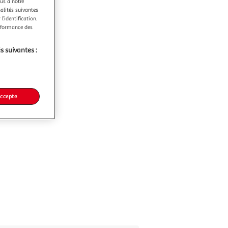
ous à notre
nalités suivantes
l’identification.
erformance des
s suivantes :
accepte