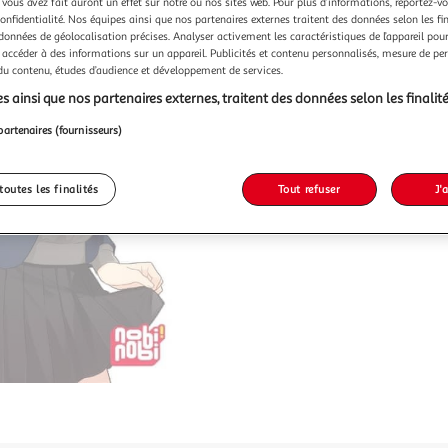
 vous avez fait auront un effet sur notre ou nos sites web. Pour plus d’informations, reportez-v
confidentialité. Nos équipes ainsi que nos partenaires externes traitent des données selon les fi
 données de géolocalisation précises. Analyser activement les caractéristiques de l’appareil pour 
 accéder à des informations sur un appareil. Publicités et contenu personnalisés, mesure de p
 du contenu, études d’audience et développement de services.
s ainsi que nos partenaires externes, traitent des données selon les finalité
partenaires (fournisseurs)
toutes les finalités
Tout refuser
J'