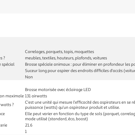
Carrelages, parquets, tapis, moquettes
s ?
meubles, textiles, hauteurs, plafonds, voitures
 spécial
Brosse spéciale animaux : pour éliminer en profondeur les p
Suceur long pour aspirer des endroits difficiles d'accès (voiture
Non
Brosse motorisée avec éclairage LED
tion maximale
131 airwatts
C'est une unité qui mesure l'efficacité des aspirateurs en se r
rwatts ?
puissance (watts) qu'un aspirateur produit et utilise.
nce
Elle peut varier en fonction du type de sols (parquet, carrela
mode utilisé (standard, éco, boost)
erie
21.6
1