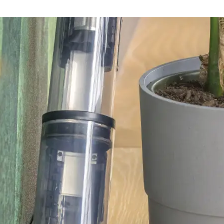
Caractéristiques
Nettoyez jusqu’au 
D’un simple geste, déplo
intégré pour nettoyer effica
angles. Son articulation à 3
obstacles et atteint les espac