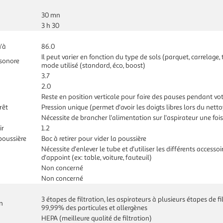
30 mn
3 h 30
'à
86.0
Il peut varier en fonction du type de sols (parquet, carrelage,
 sonore
mode utilisé (standard, éco, boost)
3.7
2.0
Reste en position verticale pour faire des pauses pendant vo
rêt
Pression unique (permet d'avoir les doigts libres lors du nett
Nécessite de brancher l'alimentation sur l'aspirateur une foi
ir
1.2
poussière
Bac à retirer pour vider la poussière
Nécessite d'enlever le tube et d'utiliser les différents accesso
d'appoint (ex: table, voiture, fauteuil)
Non concerné
Non concerné
3 étapes de filtration, les aspirateurs à plusieurs étapes de f
n
99,99% des particules et allergènes
HEPA (meilleure qualité de filtration)