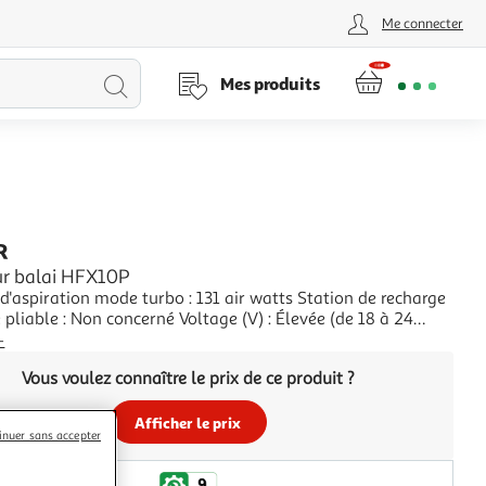
Me connecter
Lancer
Mes produits
la
recherche
R
ur balai HFX10P
d'aspiration mode turbo : 131 air watts Station de recharge
 pliable : Non concerné Voltage (V) : Élevée (de 18 à 24
+
Vous voulez connaître le prix de ce produit ?
Afficher le prix
inuer sans accepter