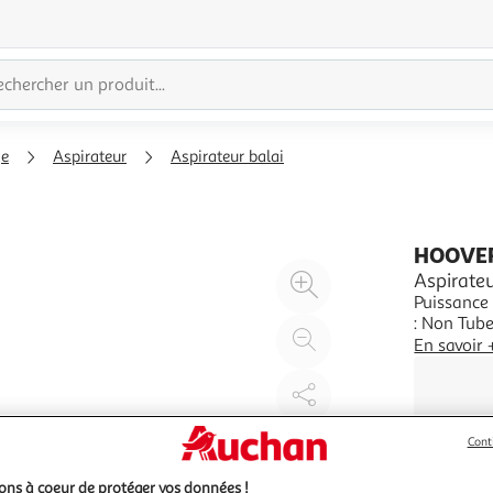
ge
Aspirateur
Aspirateur balai
HOOVE
Agrandir
Aspirate
Puissance 
l'illustration
: Non Tube
à
Réduire
volts)
En savoir 
200%
l'illustration
à
Partager
100
le
%
produit
Cont
ns à coeur de protéger vos données !