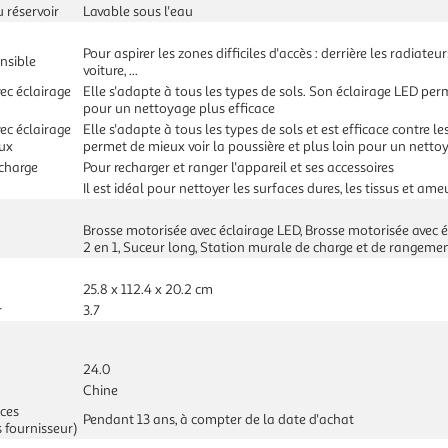
u réservoir
Lavable sous l'eau
Pour aspirer les zones difficiles d'accès : derrière les radiateu
nsible
voiture, ...
ec éclairage
Elle s'adapte à tous les types de sols. Son éclairage LED perm
pour un nettoyage plus efficace
ec éclairage
Elle s'adapte à tous les types de sols et est efficace contre 
ux
permet de mieux voir la poussière et plus loin pour un netto
charge
Pour recharger et ranger l'appareil et ses accessoires
Il est idéal pour nettoyer les surfaces dures, les tissus et a
Brosse motorisée avec éclairage LED, Brosse motorisée avec 
2 en 1, Suceur long, Station murale de charge et de rangeme
25.8 x 112.4 x 20.2 cm
r
3.7
24.0
Chine
èces
Pendant 13 ans, à compter de la date d'achat
 fournisseur)