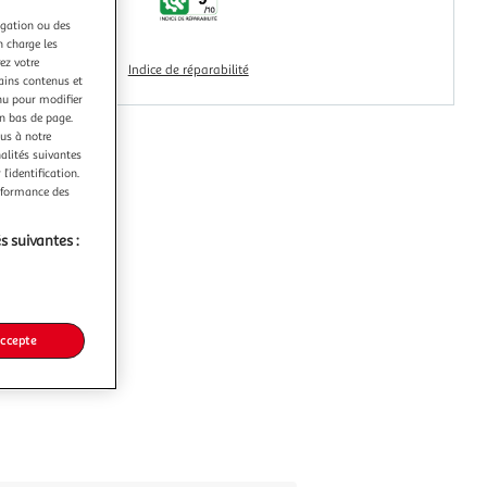
igation ou des
n charge les
ez votre
Indice de réparabilité
tains contenus et
nu pour modifier
en bas de page.
ous à notre
nalités suivantes
l’identification.
erformance des
s suivantes :
accepte