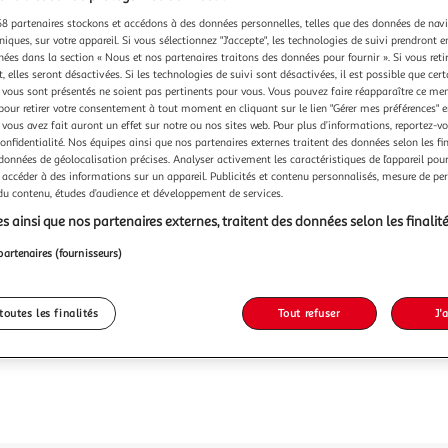
8 partenaires stockons et accédons à des données personnelles, telles que des données de nav
niques, sur votre appareil. Si vous sélectionnez "J'accepte", les technologies de suivi prendront e
chées dans la section « Nous et nos partenaires traitons des données pour fournir ». Si vous retir
 elles seront désactivées. Si les technologies de suivi sont désactivées, il est possible que cer
vous sont présentés ne soient pas pertinents pour vous. Vous pouvez faire réapparaître ce me
pour retirer votre consentement à tout moment en cliquant sur le lien "Gérer mes préférences" 
 vous avez fait auront un effet sur notre ou nos sites web. Pour plus d’informations, reportez-v
confidentialité. Nos équipes ainsi que nos partenaires externes traitent des données selon les fi
 données de géolocalisation précises. Analyser activement les caractéristiques de l’appareil pour 
 accéder à des informations sur un appareil. Publicités et contenu personnalisés, mesure de p
 du contenu, études d’audience et développement de services.
s ainsi que nos partenaires externes, traitent des données selon les finalité
partenaires (fournisseurs)
toutes les finalités
Tout refuser
J'