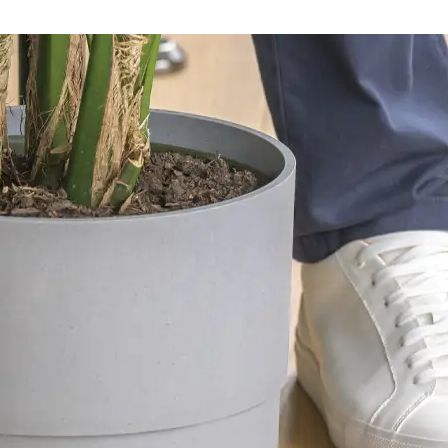
moindre recoin
yez le CORNER GENIE™
cement les bords et les
60° contourne facilement les
es les plus étroits.