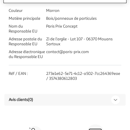
Couleur
Marron
Matière principale
Bois/panneaux de particules
Nom du
Paris Prix Concept
Responsable EU
Adresse postale du
Zi de l'argile - Lot 107 - 06370 Mouans
Responsable EU
Sartoux
Adresse électronique
contact@paris-prix.com
du Responsable EU
Réf / EAN :
273e1e62-5e71-4c12-a502-7cc264369eae
/ 3574380612803
Avis clients
(0)