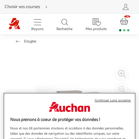
Aller
Choisir vos courses
directement
au
contenu
Aller
directement
Rayons
Recherche
Mes produits
à
la
recherche
Etagère
Aller
directement
à
la
navigation
Aller
directement
à
Agr
la
rubrique
l'il
besoin
d'aide
à
Réd
20
l'il
Continuer sans accepter
à
Par
100
le
%
pro
Nous prenons à coeur de protéger vos données !
Nous et nos 68 partenaires stockons et accédons à des données personnelles,
telles que des données de navigation ou des identifiants uniques, sur votre
appareil. Si vous sélectionnez "J'accepte", les technologies de suivi prendront en