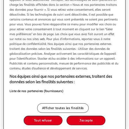
charge les finalités affichées dans la section « Nous et nos partenaires traitons
des données pour fournir ». Si vous retirez votre consentement, elles seront
désactivées. Si les technologies de suivi sont désactivées, il est possible que
certains contenus et annonces qui vous sont présentés ne soient pas pertinents
pour vous. Vous pouvez faire réapparaître ce menu pour modifier vos choix ou
HOMEA
pour retirer votre consentement à tout moment en cliquant sur le lien "Gérer
mes préférences" en bas de page. Les choix que vous avez fait auront un effet
Lot de 3 étagères murales cube 30cm noyer
sur notre ou nos sites web. Pour plus d’informations, reportez-vous à notre
Informations Techniques : Dimensions : Taille 1 : L. 23 x l.
politique de confidentialité. Nos équipes ainsi que nos partenaires externes
11,8 x H. 23 cm Taille 2 : L. 26,5 x l. 11,8 x H. 26,5 cm Taille 3 :
traitent des données selon les finalités suivantes : Utiliser des données de
L. 30 x l. 11,8 x H. 30 cm Matière : MDF Spécificités : Pratique
En savoir +
géolocalisation précises. Analyser activement les caractéristiques de l’appareil
& Utile Lot de 3 Étagères Murales Design Cube Gigogne
pour l’identification. Stocker et/ou accéder à des informations sur un appareil.
Vous voulez connaître le prix de ce produit ?
Forme Carrée Système de Fixation inclus Poids Ma
Publicités et contenu personnalisés, mesure de performance des publicités et du
contenu, études d’audience et développement de services.
Afficher le prix
Nos équipes ainsi que nos partenaires externes, traitent des
données selon les finalités suivantes :
Liste de nos partenaires (fournisseurs)
Description
Afficher toutes les finalités
Caractéristiques
Tout refuser
J'accepte