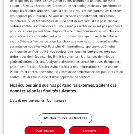
Illustration
Illustration
telles que des données de navigation ou des identifiants uniques, sur votre
appareil. Si vous sélectionnez "J'accepte", les technologies de suivi prendront en
précédente
suivante
charge les finalités affichées dans la section « Nous et nos partenaires traitons
des données pour fournir ». Si vous retirez votre consentement, elles seront
désactivées. Si les technologies de suivi sont désactivées, il est possible que
certains contenus et annonces qui vous sont présentés ne soient pas pertinents
HOMEA
pour vous. Vous pouvez faire réapparaître ce menu pour modifier vos choix ou
Liquide pot pourri essentiel ii 500ml orchidée
pour retirer votre consentement à tout moment en cliquant sur le lien "Gérer
mes préférences" en bas de page. Les choix que vous avez fait auront un effet
Informations Techniques : Dimensions : D. 7 x H. 17 cm
sur notre ou nos sites web. Pour plus d’informations, reportez-vous à notre
Matière : Polypropylène Spécificités : Pratique & Utile
politique de confidentialité. Nos équipes ainsi que nos partenaires externes
Liquide pot pourri Contenance : 500 ml Senteur : Orchidée
En savoir +
traitent des données selon les finalités suivantes : Utiliser des données de
Type de fragrance : Florale Poids : 0,54 kg Couleur : Rose
Vendu par
Paris Prix
géolocalisation précises. Analyser activement les caractéristiques de l’appareil
pour l’identification. Stocker et/ou accéder à des informations sur un appareil.
Livr. ou retrait dès 3/4 jours
Publicités et contenu personnalisés, mesure de performance des publicités et du
A partir de 7,99€
contenu, études d’audience et développement de services.
Plus d'options
Nos équipes ainsi que nos partenaires externes, traitent des
données selon les finalités suivantes :
7,99€
9,99€
Vendu par
Paris Prix
Liste de nos partenaires (fournisseurs)
-20 %
Ajouter au panier
9,99€
Afficher toutes les finalités
7,99€
Ajouter à une liste
Tout refuser
J'accepte