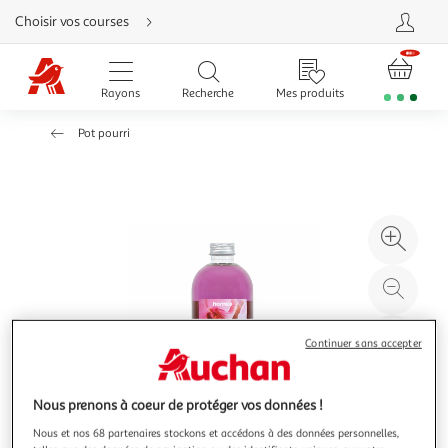
Aller
Choisir vos courses
directement
au
contenu
Aller
directement
Rayons
Recherche
Mes produits
à
la
recherche
Pot pourri
Aller
directement
à
la
navigation
Aller
directement
à
Agr
la
rubrique
l'il
besoin
d'aide
à
Réd
20
l'il
à
Par
Continuer sans accepter
100
le
%
pro
Nous prenons à coeur de protéger vos données !
Nous et nos 68 partenaires stockons et accédons à des données personnelles,