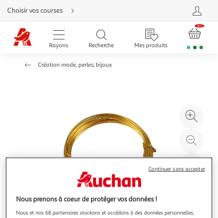
Aller
Choisir vos courses
directement
au
contenu
Aller
directement
Rayons
Recherche
Mes produits
à
la
recherche
Création mode, perles, bijoux
Aller
directement
à
la
navigation
Aller
directement
à
Agr
la
rubrique
l'il
besoin
d'aide
à
Réd
20
l'il
à
Par
Continuer sans accepter
100
le
%
pro
Nous prenons à coeur de protéger vos données !
Nous et nos 68 partenaires stockons et accédons à des données personnelles,