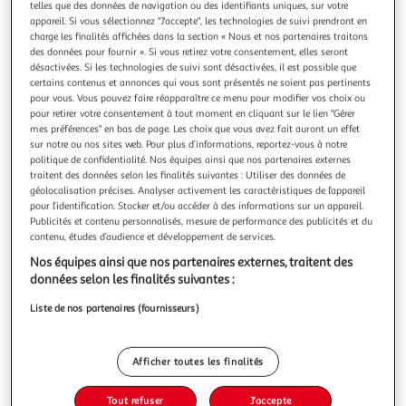
Illustration
Illustration
telles que des données de navigation ou des identifiants uniques, sur votre
appareil. Si vous sélectionnez "J'accepte", les technologies de suivi prendront en
précédente
suivante
charge les finalités affichées dans la section « Nous et nos partenaires traitons
des données pour fournir ». Si vous retirez votre consentement, elles seront
désactivées. Si les technologies de suivi sont désactivées, il est possible que
certains contenus et annonces qui vous sont présentés ne soient pas pertinents
HOMEA
pour vous. Vous pouvez faire réapparaître ce menu pour modifier vos choix ou
Fil Déco en Métal Custom DIY 5M Or
pour retirer votre consentement à tout moment en cliquant sur le lien "Gérer
Informations Techniques : Dimensions : L. 5 M x l. 0,15 cm
mes préférences" en bas de page. Les choix que vous avez fait auront un effet
Matière : Métal Spécificités : Utile & Pratique Fil déco
sur notre ou nos sites web. Pour plus d’informations, reportez-vous à notre
politique de confidentialité. Nos équipes ainsi que nos partenaires externes
Couleur : Or
En savoir +
traitent des données selon les finalités suivantes : Utiliser des données de
Vendu par
Paris Prix
géolocalisation précises. Analyser activement les caractéristiques de l’appareil
pour l’identification. Stocker et/ou accéder à des informations sur un appareil.
Livr. ou retrait dès 3/4 jours
Publicités et contenu personnalisés, mesure de performance des publicités et du
A partir de 7,99€
contenu, études d’audience et développement de services.
Plus d'options
Nos équipes ainsi que nos partenaires externes, traitent des
données selon les finalités suivantes :
3,99€
4,99€
Vendu par
Paris Prix
Liste de nos partenaires (fournisseurs)
-20 %
Ajouter au panier
4,99€
Afficher toutes les finalités
3,99€
Ajouter à une liste
Tout refuser
J'accepte