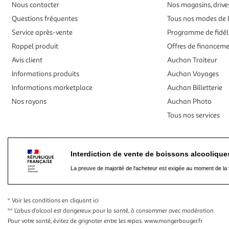
Nous contacter
Nos magasins, drives
Questions fréquentes
Tous nos modes de l
Service après-vente
Programme de fidél
Rappel produit
Offres de financem
Avis client
Auchan Traiteur
Informations produits
Auchan Voyages
Informations marketplace
Auchan Billetterie
Nos rayons
Auchan Photo
Tous nos services
Interdiction de vente de boissons alcooliqu
La preuve de majorité de l'acheteur est exigée au moment de la 
* Voir les conditions
en cliquant ici
** L’abus d’alcool est dangereux pour la santé, à consommer avec modération
Pour votre santé, évitez de grignoter entre les repas.
www.mangerbouger.fr