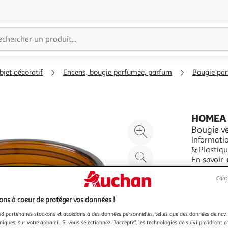
bjet décoratif
Encens, bougie parfumée, parfum
Bougie pa
HOMEA
Agrandir
Bougie ve
Informatio
l'illustration
& Plastique Spécificités : 
à
Réduire
Forme Ron
En savoir 
200%
l'illustration
la Mandar
Vendu par
P
Notes de 
à
Partager
Cont
100
le
ns à coeur de protéger vos données !
%
produit
8 partenaires stockons et accédons à des données personnelles, telles que des données de nav
niques, sur votre appareil. Si vous sélectionnez "J'accepte", les technologies de suivi prendront e