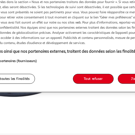
Vendu p
chées dans la section « Nous et nos partenaires traitons des données pour fournir ». Si vous retir
 elles seront désactivées. Si les technologies de suivi sont désactivées, il est possible que cer
-33 %
vous sont présentés ne soient pas pertinents pour vous. Vous pouvez faire réapparaître ce me
pour retirer votre consentement à tout moment en cliquant sur le lien "Gérer mes préférences" 
8,99€
 vous avez fait auront un effet sur notre ou nos sites web. Pour plus d’informations, reportez-v
5,99€
confidentialité. Nos équipes ainsi que nos partenaires externes traitent des données selon les fi
 données de géolocalisation précises. Analyser activement les caractéristiques de l’appareil pour 
 accéder à des informations sur un appareil. Publicités et contenu personnalisés, mesure de p
 du contenu, études d’audience et développement de services.
s ainsi que nos partenaires externes, traitent des données selon les finalité
partenaires (fournisseurs)
toutes les finalités
Tout refuser
J'