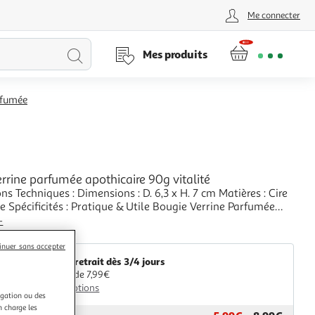
Me connecter
Lancer
Mes produits
la
rfumée
recherche
rrine parfumée apothicaire 90g vitalité
ns Techniques : Dimensions : D. 6,3 x H. 7 cm Matières : Cire
Pratique & Utile Bougie Verrine Parfumée
de Avec Couvercle Senteur : Vitalité La Douceur Sucrée de
+
ine mêlée à des Notes Marines pour retrouver son Énergie
aris Prix
Tête : Mandarine
inuer sans accepter
Livr. ou retrait dès 3/4 jours
A partir de 7,99€
Plus d'options
igation ou des
n charge les