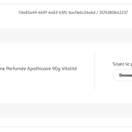
7da85a49-469f-4a83-b5f1-bac0e6c24a6d / 3574380642237
Soyez le 
ine Parfumée Apothicaire 90g Vitalité
Donner