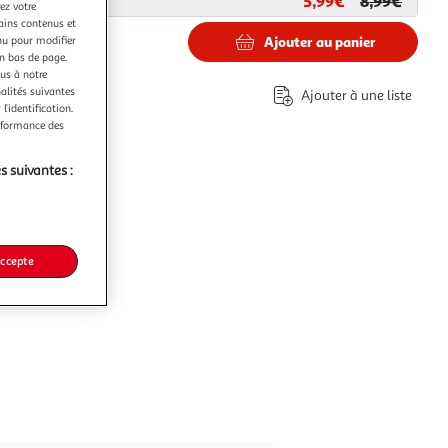
5,99€
8,99€
ar
Paris Prix
ez votre
tains contenus et
nu pour modifier
Ajouter au panier
en bas de page.
ous à notre
nalités suivantes
Ajouter à une liste
l’identification.
erformance des
s suivantes :
accepte