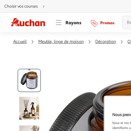
Aller
Choisir vos courses
directement
au
contenu
Aller
Rayons
Promos
directement
à
la
recherche
Aller
Accueil
Meuble, linge de maison
Décoration
O
directement
à
la
navigation
Aller
directement
à
la
rubrique
besoin
d'aide
Nous preno
Nous et nos 6
identifiants u