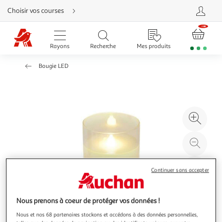
Aller
Choisir vos courses
directement
au
contenu
Aller
directement
Rayons
Recherche
Mes produits
à
la
recherche
Bougie LED
Aller
directement
à
la
navigation
Aller
directement
à
Agr
la
rubrique
l'il
besoin
d'aide
à
Réd
20
l'il
à
Par
Continuer sans accepter
100
le
%
pro
Nous prenons à coeur de protéger vos données !
Nous et nos 68 partenaires stockons et accédons à des données personnelles,