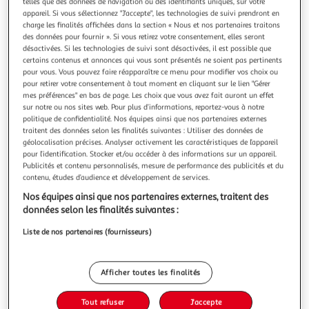
Illustration
Illustration
telles que des données de navigation ou des identifiants uniques, sur votre
appareil. Si vous sélectionnez "J'accepte", les technologies de suivi prendront en
précédente
suivante
charge les finalités affichées dans la section « Nous et nos partenaires traitons
des données pour fournir ». Si vous retirez votre consentement, elles seront
désactivées. Si les technologies de suivi sont désactivées, il est possible que
certains contenus et annonces qui vous sont présentés ne soient pas pertinents
HOMEA
pour vous. Vous pouvez faire réapparaître ce menu pour modifier vos choix ou
Bougie ronde led verrine 10cm blanc
pour retirer votre consentement à tout moment en cliquant sur le lien "Gérer
mes préférences" en bas de page. Les choix que vous avez fait auront un effet
Informations Techniques : Dimensions : D. 7.5 x H. 10 cm
sur notre ou nos sites web. Pour plus d’informations, reportez-vous à notre
Matière : Verre Spécificités : Pratique & Design Bougie LED
politique de confidentialité. Nos équipes ainsi que nos partenaires externes
Cire blanche Lumière blanche chaude Facile d'utilisation
En savoir +
traitent des données selon les finalités suivantes : Utiliser des données de
Fonctionne à pile Poids : 0.19 kg Couleur : Blanc
Vendu par
Paris Prix
géolocalisation précises. Analyser activement les caractéristiques de l’appareil
pour l’identification. Stocker et/ou accéder à des informations sur un appareil.
Livr. ou retrait dès 3/4 jours
Publicités et contenu personnalisés, mesure de performance des publicités et du
A partir de 7,99€
contenu, études d’audience et développement de services.
Plus d'options
Nos équipes ainsi que nos partenaires externes, traitent des
données selon les finalités suivantes :
5,99€
8,99€
Vendu par
Paris Prix
Liste de nos partenaires (fournisseurs)
-33 %
Ajouter au panier
8,99€
Afficher toutes les finalités
5,99€
Ajouter à une liste
Tout refuser
J'accepte