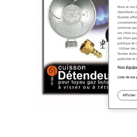
Nous et nos 6
identifiants u
finalités affi
consentement,
annonces qui 
vos choix ou 
Les choix que
politique de 
: Utiliser des
Stocker et/ou
publicités et
Nos équipe
Liste de nos 
Afficher 