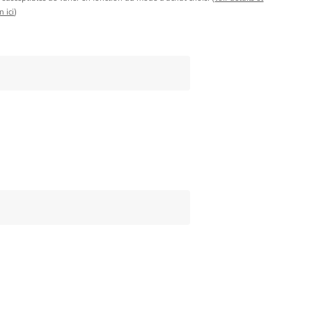
n ici
)