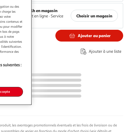
igation ou des
Retrait 1h en magasin
n charge les
Choisir un magasin
Paiement en ligne ·
Service
ez votre
offert
tains contenus et
nu pour modifier
en bas de page.
Ajouter au panier
ous à notre
€
nalités suivantes
l’identification.
Ajouter à une liste
erformance des
s suivantes :
accepte
produit, les avantages promotionnels éventuels et les frais de livraison ou de
t susceptibles de varier en fonction du mode d'achat choisi (
voir détails et