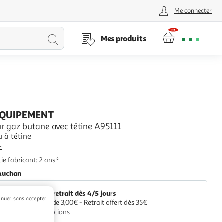
Me connecter
Lancer
Mes produits
la
recherche
EQUIPEMENT
r gaz butane avec tétine A95111
u à tétine
+
ie fabricant: 2 ans *
Auchan
Livr. ou retrait dès 4/5 jours
inuer sans accepter
A partir de 3,00€ - Retrait offert dès 35€
Plus d'options