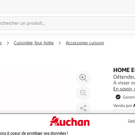
r
Cuisinière, four, hotte
Accessoires cuisson
HOME 
Agrandir
Détendeu
A visser o
l'illustration
En savoir 
à
Réduire
Garant
200%
l'illustration
à
Partager
Vendu par
100
le
%
produit
Cont
ns à coeur de protéger vos données !