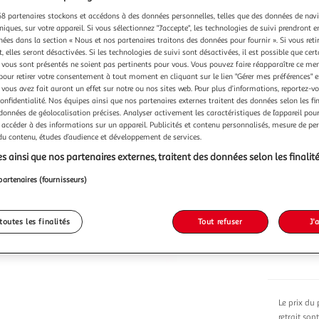
8 partenaires stockons et accédons à des données personnelles, telles que des données de nav
niques, sur votre appareil. Si vous sélectionnez "J'accepte", les technologies de suivi prendront e
chées dans la section « Nous et nos partenaires traitons des données pour fournir ». Si vous retir
 elles seront désactivées. Si les technologies de suivi sont désactivées, il est possible que cer
vous sont présentés ne soient pas pertinents pour vous. Vous pouvez faire réapparaître ce me
pour retirer votre consentement à tout moment en cliquant sur le lien "Gérer mes préférences" 
 vous avez fait auront un effet sur notre ou nos sites web. Pour plus d’informations, reportez-v
15,99
confidentialité. Nos équipes ainsi que nos partenaires externes traitent des données selon les fi
 données de géolocalisation précises. Analyser activement les caractéristiques de l’appareil pour 
15,99€ / pce
 accéder à des informations sur un appareil. Publicités et contenu personnalisés, mesure de p
 du contenu, études d’audience et développement de services.
s ainsi que nos partenaires externes, traitent des données selon les finalité
partenaires (fournisseurs)
toutes les finalités
Tout refuser
J'
Le prix du 
retrait son