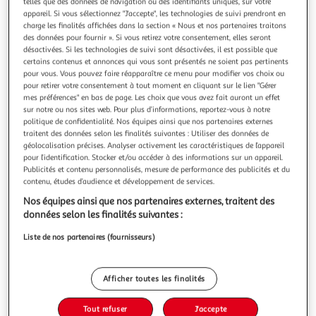
Illustration
Illustration
telles que des données de navigation ou des identifiants uniques, sur votre
appareil. Si vous sélectionnez "J'accepte", les technologies de suivi prendront en
précédente
suivante
charge les finalités affichées dans la section « Nous et nos partenaires traitons
des données pour fournir ». Si vous retirez votre consentement, elles seront
désactivées. Si les technologies de suivi sont désactivées, il est possible que
certains contenus et annonces qui vous sont présentés ne soient pas pertinents
HOME DECO KIDS
pour vous. Vous pouvez faire réapparaître ce menu pour modifier vos choix ou
Toise à motifs little princesse 146cm blanc & rose
pour retirer votre consentement à tout moment en cliquant sur le lien "Gérer
mes préférences" en bas de page. Les choix que vous avez fait auront un effet
Informations Techniques : Dimensions : L. 32 x l. 1,3 x H. 146
sur notre ou nos sites web. Pour plus d’informations, reportez-vous à notre
cm Matière : Polyester Spécificités : Pratique & Utile Toise à
politique de confidentialité. Nos équipes ainsi que nos partenaires externes
Suspendre Design à Motifs Facile d'entretien Couleur :
En savoir +
traitent des données selon les finalités suivantes : Utiliser des données de
Blanc & Rose
Vendu par
Paris Prix
géolocalisation précises. Analyser activement les caractéristiques de l’appareil
pour l’identification. Stocker et/ou accéder à des informations sur un appareil.
Livr. ou retrait dès 3/4 jours
Publicités et contenu personnalisés, mesure de performance des publicités et du
A partir de 7,99€
contenu, études d’audience et développement de services.
Plus d'options
Nos équipes ainsi que nos partenaires externes, traitent des
données selon les finalités suivantes :
5,99€
7,99€
Vendu par
Paris Prix
Liste de nos partenaires (fournisseurs)
-25 %
Ajouter au panier
7,99€
5,99€
Afficher toutes les finalités
Ajouter à une liste
dont 0,08€ d'éco part. mobilier.
Tout refuser
J'accepte