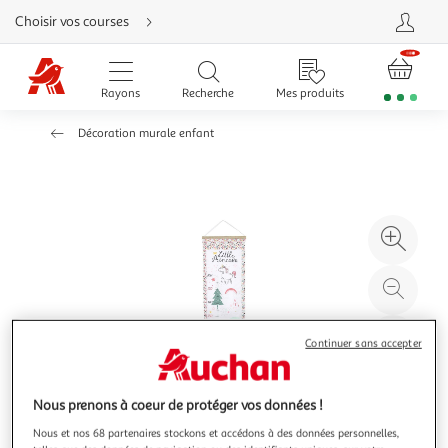
Aller
Choisir vos courses
directement
au
contenu
Aller
directement
Rayons
Recherche
Mes produits
à
la
recherche
Décoration murale enfant
Aller
directement
à
la
navigation
Aller
directement
à
Agr
la
rubrique
l'il
besoin
d'aide
à
Réd
20
l'il
à
Par
Continuer sans accepter
100
le
%
pro
Nous prenons à coeur de protéger vos données !
Nous et nos 68 partenaires stockons et accédons à des données personnelles,