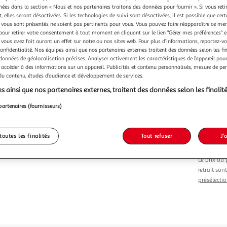
chées dans la section « Nous et nos partenaires traitons des données pour fournir ». Si vous retir
 elles seront désactivées. Si les technologies de suivi sont désactivées, il est possible que cer
Vendu p
vous sont présentés ne soient pas pertinents pour vous. Vous pouvez faire réapparaître ce me
pour retirer votre consentement à tout moment en cliquant sur le lien "Gérer mes préférences" 
 vous avez fait auront un effet sur notre ou nos sites web. Pour plus d’informations, reportez-v
confidentialité. Nos équipes ainsi que nos partenaires externes traitent des données selon les fi
 données de géolocalisation précises. Analyser activement les caractéristiques de l’appareil pour 
 accéder à des informations sur un appareil. Publicités et contenu personnalisés, mesure de p
 du contenu, études d’audience et développement de services.
Vendu p
s ainsi que nos partenaires externes, traitent des données selon les finalité
partenaires (fournisseurs)
49,90
toutes les finalités
Tout refuser
J'
Le prix du 
retrait son
présélectio