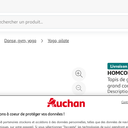
Danse, gym, yoga
Yoga, pilate
Livraison
Agrandir
HOMC
l'illustration
Tapis de 
grand con
à
Réduire
Description : Avec ce tapis pliable, faites enfin du 
200%
l'illustration
dans les m
à
Partager
sur le sol.
En savoir 
Cont
100
le
grâce à se
Vendu par
votre espa
ns à coeur de protéger vos données !
%
produit
8 partenaires stockons et accédons à des données personnelles, telles que des données de nav
niques, sur votre appareil. Si vous sélectionnez "J'accepte", les technologies de suivi prendront e