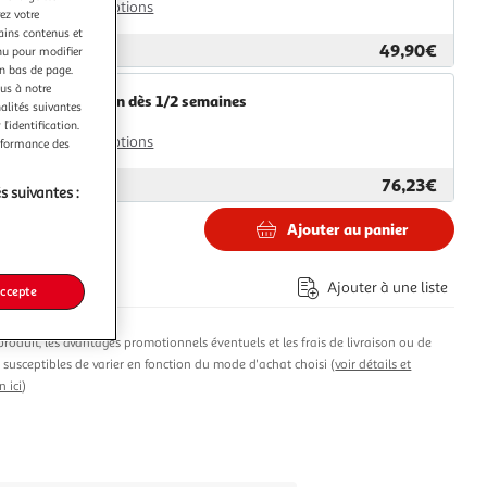
Plus d'options
ez votre
tains contenus et
49,90€
ar
Aosom
nu pour modifier
en bas de page.
ous à notre
Livraison dès 1/2 semaines
nalités suivantes
4,99€
l’identification.
Plus d'options
erformance des
76,23€
ar
Multishop
s suivantes :
Ajouter au panier
€
Ajouter à une liste
accepte
produit, les avantages promotionnels éventuels et les frais de livraison ou de
t susceptibles de varier en fonction du mode d'achat choisi (
voir détails et
n ici
)