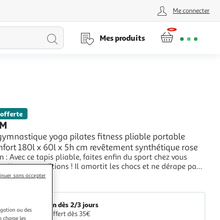
Me connecter
Lancer
Mes produits
la
recherche
 offerte
OM
gymnastique yoga pilates fitness pliable portable
fort 180l x 60l x 5h cm revêtement synthétique rose
sport chez vous
eilleures conditions ! Il amortit les chocs et ne dérape pas
 De plus, il se plie en 2 et se transporte très facilement
+
inuer sans accepter
s poignées. Combinez-le avec d'autres tapis pour agrandir
Aosom
ce d'entra
Livraison dès 2/3 jours
igation ou des
Retrait offert dès 35€
n charge les