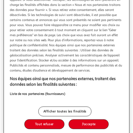
Illustration
Illustration
charge les finalités affichées dans la section « Nous et nos partenaires traitons
précédente
suivante
des données pour fournir ». Si vous retirez votre consentement, elles seront
désactivées. Si les technologies de suivi sont désactivées, il est possible que
certains contenus et annonces qui vous sont présentés ne soient pas pertinents
Livraison offerte
pour vous. Vous pouvez faire réapparaître ce menu pour modifier vos choix ou
pour retirer votre consentement à tout moment en cliquant sur le lien "Gérer
HOMCOM
mes préférences" en bas de page. Les choix que vous avez fait auront un effet
sur notre ou nos sites web. Pour plus d’informations, reportez-vous à notre
Grand miroir sur pied - miroir mural ovale avec
politique de confidentialité. Nos équipes ainsi que nos partenaires externes
support - dim. 40L x 160H cm - métal doré
traitent des données selon les finalités suivantes : Utiliser des données de
Découvrez le miroir pleine longueur HOMCOM, alliant
géolocalisation précises. Analyser activement les caractéristiques de l’appareil
pour l’identification. Stocker et/ou accéder à des informations sur un appareil.
fonctionnalité et élégance. Résistant à la rouille et à l'eau,
Publicités et contenu personnalisés, mesure de performance des publicités et du
sa beauté HD et son cadre métallique font sensation dans
En savoir +
contenu, études d’audience et développement de services.
tout espace. Polyvalent, il offre des options de montage
Vendu par
Aosom
mural ou pose libre. Sa forme ovale apporte une touche
Nos équipes ainsi que nos partenaires externes, traitent des
sophistiquée à v
Livraison dès 3/4 jours
données selon les finalités suivantes :
Livraison offerte
Liste de nos partenaires (fournisseurs)
Plus d'options
69,90€
Vendu par
Aosom
Afficher toutes les finalités
Ajouter au panier
Tout refuser
J'accepte
69,90€