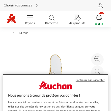
Aller
Choisir vos courses
directement
au
contenu
Aller
directement
Rayons
Recherche
Mes produits
à
la
recherche
Miroirs
Aller
directement
à
la
navigation
Aller
directement
à
Agr
la
rubrique
l'il
besoin
d'aide
à
Réd
20
l'il
Continuer sans accepter
à
Par
100
le
%
pro
Nous prenons à coeur de protéger vos données !
Nous et nos 68 partenaires stockons et accédons à des données personnelles,
telles que des données de navigation ou des identifiants uniques, sur votre
appareil. Si vous sélectionnez "J'accepte", les technologies de suivi prendront en