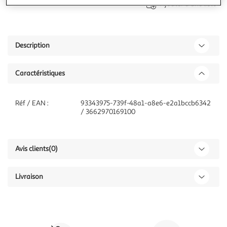
Ajouter à une liste
Description
Caractéristiques
Réf / EAN :
93343975-739f-48a1-a8e6-e2a1bccb6342
/ 3662970169100
Avis clients
(0)
Livraison