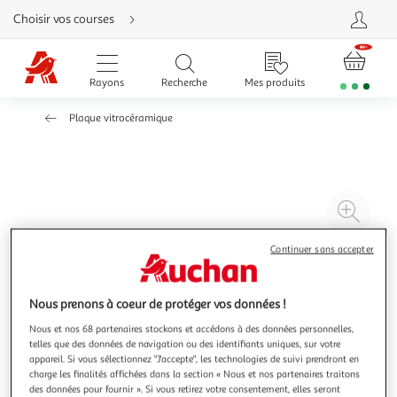
Aller
Choisir vos courses
directement
au
contenu
Aller
directement
Rayons
Recherche
Mes produits
à
la
recherche
Plaque vitrocéramique
Aller
directement
à
la
navigation
Aller
directement
à
Agr
la
rubrique
l'il
besoin
d'aide
à
Réd
Continuer sans accepter
20
l'il
à
Par
Nous prenons à coeur de protéger vos données !
100
le
Nous et nos 68 partenaires stockons et accédons à des données personnelles,
%
pro
telles que des données de navigation ou des identifiants uniques, sur votre
appareil. Si vous sélectionnez "J'accepte", les technologies de suivi prendront en
charge les finalités affichées dans la section « Nous et nos partenaires traitons
des données pour fournir ». Si vous retirez votre consentement, elles seront