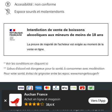
Accessibilité : non conforme
Espace sourds et malentendants
Interdiction de vente de boissons
alcooliques aux mineurs de moins de 18 ans
La preuve de majorité de l'acheteur est exigée au moment de la
vente en ligne.
* Voir les conditions
en cliquant ici
** L’abus d’alcool est dangereux pour la santé, à consommer avec modération
Pour votre santé, évitez de grignoter entre les repas.
www.mangerbouger.fr
Auchan France
Nos conditions générales
Mentions légales
Achat en ligne et magasin
Vers l'App
Conditions des offres et promotions
Gérer mes préférences
38,4 K
Politique de confidentialité
Informations légales marketplace