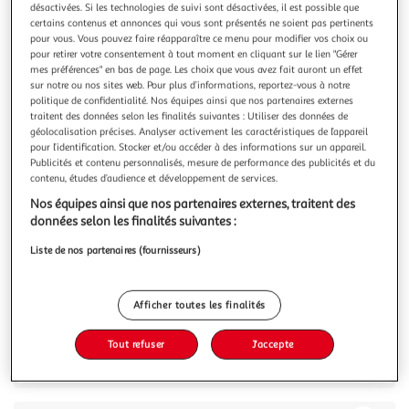
Illustration
Illustration
désactivées. Si les technologies de suivi sont désactivées, il est possible que
précédente
suivante
certains contenus et annonces qui vous sont présentés ne soient pas pertinents
pour vous. Vous pouvez faire réapparaître ce menu pour modifier vos choix ou
pour retirer votre consentement à tout moment en cliquant sur le lien "Gérer
mes préférences" en bas de page. Les choix que vous avez fait auront un effet
sur notre ou nos sites web. Pour plus d’informations, reportez-vous à notre
4.3
(3)
politique de confidentialité. Nos équipes ainsi que nos partenaires externes
HISENSE
traitent des données selon les finalités suivantes : Utiliser des données de
géolocalisation précises. Analyser activement les caractéristiques de l’appareil
Table de cuisson vitrocéramique 60cm 3 feux 5700w
pour l’identification. Stocker et/ou accéder à des informations sur un appareil.
noir - e6322c
Publicités et contenu personnalisés, mesure de performance des publicités et du
Hisense E6322C Table de cuisson hi-light E6322C de
contenu, études d’audience et développement de services.
Hisense.Profitez d'une large zone de cuisson de 29,5 cm
Nos équipes ainsi que nos partenaires externes, traitent des
pour mijoter de bons petits plats dans des grandes
En savoir +
données selon les finalités suivantes :
casseroles.Réglez facilement le temps de cuisson grâce au
Vous voulez connaître le prix de ce produit ?
minuteur qui indiquera via un signal sonore quand le repas
Liste de nos partenaires (fournisseurs)
est prêt !Contrôlez en to
Afficher le prix
Afficher toutes les finalités
Tout refuser
J'accepte
Description