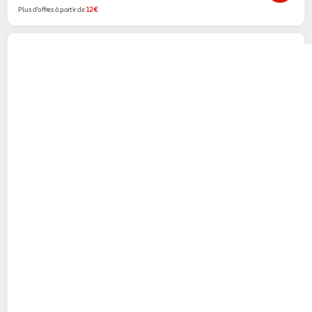
Plus d'offres à partir de
12€
Eaton
Onduleur 3s 850va 3s850f 8 prises+
2usb-a
Boulanger
Vendu par