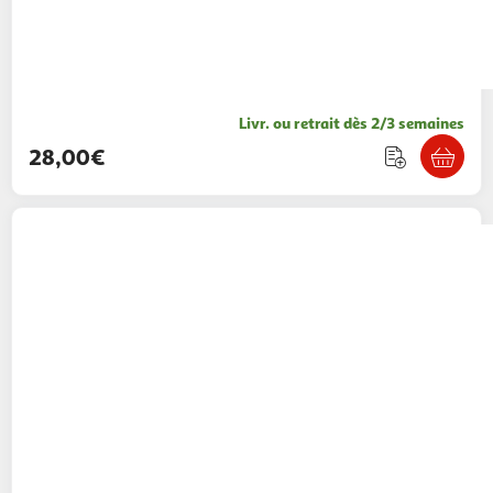
Livr. ou retrait dès 2/3 semaines
28,00€
Belkin
Parafoudre 6 prises parafoudres +
cable 2m
Boulanger
Vendu par