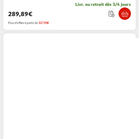
Livr. ou retrait dès 3/4 jours
289,89€
Plus d'offres à partir de
327.35€
Belkin
Multiprise 4 prises + usb-c et usb-a
Boulanger
Vendu par