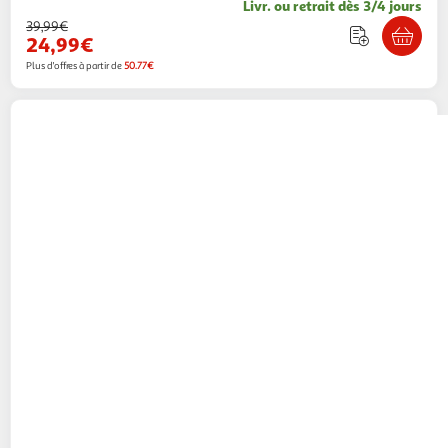
Livr. ou retrait dès 3/4 jours
39,99€
24,99€
Plus d'offres à partir de
50.77€
WATT AND CO
Multiprise rotative 3x16a grise
Boulanger
Vendu par