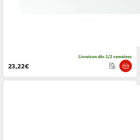
Livraison dès 1/2 semaines
23,22€
ZENITECH
Multiprise jardin 16a 25m h05vv-f
3g1.5 orange
Boulanger
Vendu par