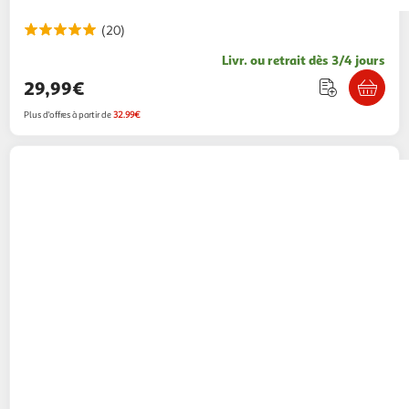
(20)
Livr. ou retrait dès 3/4 jours
29,99€
Plus d'offres à partir de
32.99€
Eaton
Onduleur ellipse pro 1200 fr 8
prises/usb-a/2rj45
Boulanger
Vendu par