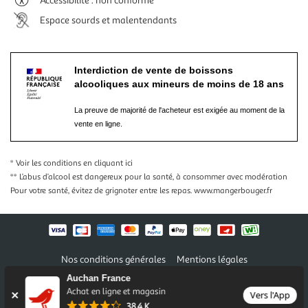
Accessibilité : non conforme
Espace sourds et malentendants
Interdiction de vente de boissons
alcooliques aux mineurs de moins de 18 ans
La preuve de majorité de l'acheteur est exigée au moment de la
vente en ligne.
* Voir les conditions
en cliquant ici
** L’abus d’alcool est dangereux pour la santé, à consommer avec modération
Pour votre santé, évitez de grignoter entre les repas.
www.mangerbouger.fr
Nos conditions générales
Mentions légales
Conditions des offres et promotions
Gérer mes préférences
Auchan France
Politique de confidentialité
Informations légales marketplace
Achat en ligne et magasin
Vers l'App
38,4 K