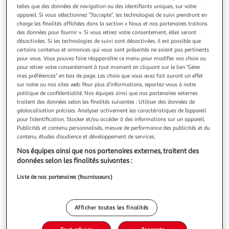
Illustration
Illustration
telles que des données de navigation ou des identifiants uniques, sur votre
précédente
suivante
appareil. Si vous sélectionnez "J'accepte", les technologies de suivi prendront en
charge les finalités affichées dans la section « Nous et nos partenaires traitons
des données pour fournir ». Si vous retirez votre consentement, elles seront
désactivées. Si les technologies de suivi sont désactivées, il est possible que
HESPERIDE
certains contenus et annonces qui vous sont présentés ne soient pas pertinents
pour vous. Vous pouvez faire réapparaître ce menu pour modifier vos choix ou
Parasol de plage ardea 220cm bleu
pour retirer votre consentement à tout moment en cliquant sur le lien "Gérer
Informations Techniques : Dimensions : D. 240 x H. 220 cm
mes préférences" en bas de page. Les choix que vous avez fait auront un effet
Matières : Acier & Nylon Spécificités : Protège de la chaleur
sur notre ou nos sites web. Pour plus d’informations, reportez-vous à notre
et des rayons du soleil Facile à transporter (Sac en
En savoir +
politique de confidentialité. Nos équipes ainsi que nos partenaires externes
bandoulière) Parasol inclinable Poids : 1,90 kg Couleur :
Vendu par
Paris Prix
traitent des données selon les finalités suivantes : Utiliser des données de
Bleu
géolocalisation précises. Analyser activement les caractéristiques de l’appareil
pour l’identification. Stocker et/ou accéder à des informations sur un appareil.
Livr. ou retrait dès 1/2 semaines
Publicités et contenu personnalisés, mesure de performance des publicités et du
A partir de 7,99€
contenu, études d’audience et développement de services.
Plus d'options
Nos équipes ainsi que nos partenaires externes, traitent des
données selon les finalités suivantes :
23,99€
30,99€
Vendu par
Paris Prix
Liste de nos partenaires (fournisseurs)
-23 %
Ajouter au panier
30,99€
23,99€
Afficher toutes les finalités
Ajouter à une liste