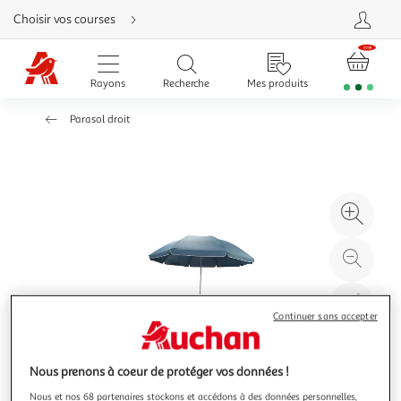
Aller
Choisir vos courses
directement
au
contenu
Aller
directement
Rayons
Recherche
Mes produits
à
la
recherche
Parasol droit
Aller
directement
à
la
navigation
Aller
directement
à
Agr
la
rubrique
l'il
besoin
d'aide
à
Réd
20
l'il
à
Par
Continuer sans accepter
100
le
%
pro
Nous prenons à coeur de protéger vos données !
Nous et nos 68 partenaires stockons et accédons à des données personnelles,