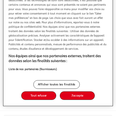
désactivées. Si les technologies de suivi sont désactivées, il est possible que
certains contenus et annonces qui vous sont présentés ne soient pas pertinents
pour vous. Vous pouvez faire réapparaître ce menu pour modifier vos choix ou
pour retirer votre consentement à tout moment en cliquant sur le lien "Gérer
mes préférences" en bas de page. Les choix que vous avez fait auront un effet
sur notre ou nos sites web. Pour plus d’informations, reportez-vous à notre
HERBAL ESSENCES
politique de confidentialité. Nos équipes ainsi que nos partenaires externes
Masque cheveux à la rose
traitent des données selon les finalités suivantes : Utiliser des données de
géolocalisation précises. Analyser activement les caractéristiques de l’appareil
Préparez-vous à voir la vie en rose. Le masque Herbal
pour l’identification. Stocker et/ou accéder à des informations sur un appareil.
Essences Douceur Parfum Rose rend soyeux les cheveux
Publicités et contenu personnalisés, mesure de performance des publicités et du
secs et vous procure un sentiment de plénitude grâce à ses
En savoir +
contenu, études d’audience et développement de services.
notes florales et enivrantes. Notre mélange de nutriments
500ml
Nos équipes ainsi que nos partenaires externes, traitent des
issus de plantes a été infusé à l'aide d'essence naturelle de
données selon les finalités suivantes :
rose, cueillie
Vous voulez connaître le prix de ce produit ?
Liste de nos partenaires (fournisseurs)
Afficher le prix
Afficher toutes les finalités
Tout refuser
J'accepte
Format