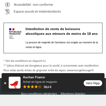
Accessibilité : non conforme
Espace sourds et malentendants
Interdiction de vente de boissons
alcooliques aux mineurs de moins de 18 ans
La preuve de majorité de l'acheteur est exigée au moment de la
vente en ligne.
* Voir les conditions
en cliquant ici
** L’abus d’alcool est dangereux pour la santé, à consommer avec modération
Pour votre santé, évitez de grignoter entre les repas.
www.mangerbouger.fr
Auchan France
Achat en ligne et magasin
Vers l'App
38,4 K
Nos conditions générales
Mentions légales
Conditions des offres et promotions
Gérer mes préférences
Politique de confidentialité
Informations légales marketplace