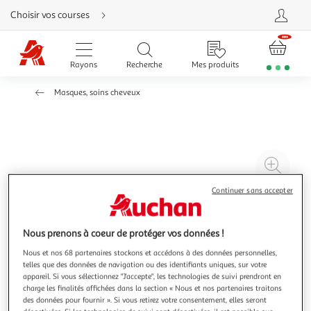
Aller
Choisir vos courses
directement
au
contenu
Aller
directement
Rayons
Recherche
Mes produits
à
la
recherche
Masques, soins cheveux
Aller
directement
à
la
navigation
Aller
directement
à
Agr
la
rubrique
l'il
besoin
Continuer sans accepter
d'aide
à
Réd
20
l'il
à
Par
Nous prenons à coeur de protéger vos données !
100
le
Nous et nos 68 partenaires stockons et accédons à des données personnelles,
%
pro
telles que des données de navigation ou des identifiants uniques, sur votre
appareil. Si vous sélectionnez "J'accepte", les technologies de suivi prendront en
charge les finalités affichées dans la section « Nous et nos partenaires traitons
des données pour fournir ». Si vous retirez votre consentement, elles seront