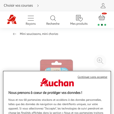
Aller
Choisir vos courses
directement
au
contenu
Aller
directement
Rayons
Recherche
Mes produits
à
la
recherche
Mini saucissons, mini chorizo
Aller
directement
à
la
navigation
Aller
directement
à
Agr
la
rubrique
l'il
besoin
d'aide
à
Réd
Continuer sans accepter
20
l'il
à
Par
100
le
Nous prenons à coeur de protéger vos données !
%
pro
Nous et nos 68 partenaires stockons et accédons à des données personnelles,
telles que des données de navigation ou des identifiants uniques, sur votre
appareil. Si vous sélectionnez "J'accepte", les technologies de suivi prendront en
charge les finalités affichées dans la section « Nous et nos partenaires traitons