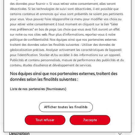
des données pour fournir ». Si vous retirez votre consentement, elles seront
désactivées. Si les technologies de suivi sont désactivées, il est possible que
certains contenus et annonces qui vous sont présentés ne soient pas pertinents
pour vous. Vous pouvez faire réapparaître ce menu pour modifier vos choix ou
pour retirer votre consentement à tout moment en cliquant sur le lien "Gérer
HENRI RAFFIN
mes préférences" en bas de page. Les choix que vous avez fait auront un effet
sur notre ou nos sites web. Pour plus d’informations, reportez-vous à notre
Mini saucisson au fromage de chèvre
politique de confidentialité. Nos équipes ainsi que nos partenaires externes
Idéal pour l’apéritif ou comme petit encas !
traitent des données selon les finalités suivantes : Utiliser des données de
En savoir +
géolocalisation précises. Analyser activement les caractéristiques de l’appareil
pour l’identification. Stocker et/ou accéder à des informations sur un appareil.
100g
11 pièces
Publicités et contenu personnalisés, mesure de performance des publicités et du
contenu, études d’audience et développement de services.
Vous voulez connaître le prix de ce produit ?
Nos équipes ainsi que nos partenaires externes, traitent des
Afficher le prix
données selon les finalités suivantes :
Liste de nos partenaires (fournisseurs)
Afficher toutes les finalités
Frais
Tout refuser
J'accepte
Description