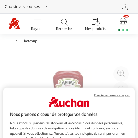
Aller
Choisir vos courses
directement
au
contenu
Aller
directement
Rayons
Recherche
Mes produits
à
la
recherche
Ketchup
Aller
directement
à
la
navigation
Aller
directement
à
Agr
la
rubrique
l'il
besoin
d'aide
à
Réd
20
l'il
Continuer sans accepter
à
Par
100
le
Nous prenons à coeur de protéger vos données !
%
pro
Nous et nos 68 partenaires stockons et accédons à des données personnelles,
telles que des données de navigation ou des identifiants uniques, sur votre
appareil. Si vous sélectionnez "J'accepte", les technologies de suivi prendront en