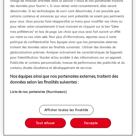
charge les finalités affichées dans la section « Nous et nos partenaires traitons
des données pour fournir ». Si vous retirez votre consentement, elles seront
désactivées. Si les technologies de suivi sont désactivées, il est possible que
certains contenus et annonces qui vous sont présentés ne soient pas pertinents
pour vous. Vous pouvez faire réapparaître ce menu pour modifier vos choix ou
pour retirer votre consentement à tout moment en cliquant sur le lien "Gérer
5.0
(5)
mes préférences" en bas de page. Les choix que vous avez fait auront un effet
HEINZ
sur notre ou nos sites web. Pour plus d’informations, reportez-vous à notre
politique de confidentialité. Nos équipes ainsi que nos partenaires externes
Tomato ketchup flacon souple
traitent des données selon les finalités suivantes : Utiliser des données de
Nos tomates gorgées de soleil, alliées à notre passion &
géolocalisation précises. Analyser activement les caractéristiques de l’appareil
savoir-faire, donnent à notre recette ce goût si unique.
pour l’identification. Stocker et/ou accéder à des informations sur un appareil.
Aucun autre tomato ketchup n'a le même goût que le
En savoir +
Publicités et contenu personnalisés, mesure de performance des publicités et du
contenu, études d’audience et développement de services.
nôtre.
650g
Nos équipes ainsi que nos partenaires externes, traitent des
Vous voulez connaître le prix de ce produit ?
données selon les finalités suivantes :
Liste de nos partenaires (fournisseurs)
Afficher le prix
Afficher toutes les finalités
Tout refuser
J'accepte
Format