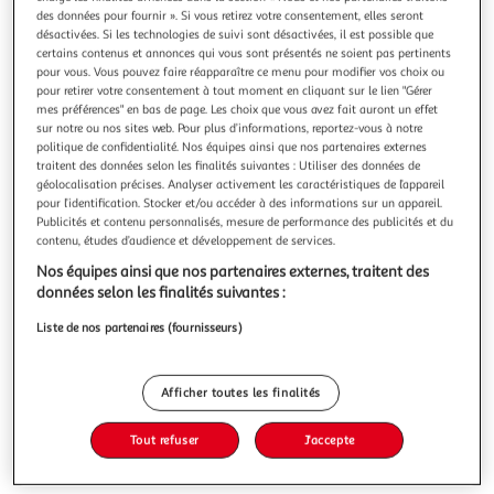
des données pour fournir ». Si vous retirez votre consentement, elles seront
désactivées. Si les technologies de suivi sont désactivées, il est possible que
certains contenus et annonces qui vous sont présentés ne soient pas pertinents
pour vous. Vous pouvez faire réapparaître ce menu pour modifier vos choix ou
pour retirer votre consentement à tout moment en cliquant sur le lien "Gérer
HEARTSTOPPER TOME 3 : UN VOYAGE A PARIS,
mes préférences" en bas de page. Les choix que vous avez fait auront un effet
sur notre ou nos sites web. Pour plus d’informations, reportez-vous à notre
Oseman Alice
politique de confidentialité. Nos équipes ainsi que nos partenaires externes
Ceci est l'histoire de deux lycéens. Amis, puis petits amis, ils
traitent des données selon les finalités suivantes : Utiliser des données de
apprennent ensemble à affronter le regard des autres.
géolocalisation précises. Analyser activement les caractéristiques de l’appareil
Depuis que Nick a fait son coming out auprès de sa mère,
En savoir +
pour l’identification. Stocker et/ou accéder à des informations sur un appareil.
Charlie et lui tentent de plus en plus de s'affirmer en tant
Publicités et contenu personnalisés, mesure de performance des publicités et du
Vous voulez connaître le prix de ce produit ?
que couple. Mais entre les cours et les examens, ils peinent
contenu, études d’audience et développement de services.
à
Nos équipes ainsi que nos partenaires externes, traitent des
Afficher le prix
données selon les finalités suivantes :
Liste de nos partenaires (fournisseurs)
Description
Afficher toutes les finalités
Tout refuser
J'accepte
Caractéristiques