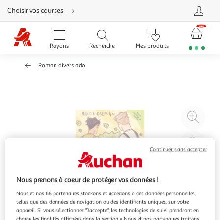
Aller
Choisir vos courses
directement
au
contenu
Aller
directement
Rayons
Recherche
Mes produits
à
la
recherche
Roman divers ado
Aller
directement
à
la
navigation
Aller
directement
à
Agr
la
rubrique
l'il
besoin
d'aide
à
Réd
20
l'il
Continuer sans accepter
à
Par
100
le
Nous prenons à coeur de protéger vos données !
%
pro
Nous et nos 68 partenaires stockons et accédons à des données personnelles,
telles que des données de navigation ou des identifiants uniques, sur votre
appareil. Si vous sélectionnez "J'accepte", les technologies de suivi prendront en
charge les finalités affichées dans la section « Nous et nos partenaires traitons