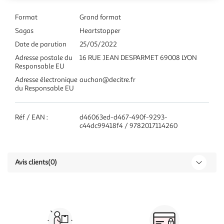
Format
Grand format
Sagas
Heartstopper
Date de parution
25/05/2022
Adresse postale du
16 RUE JEAN DESPARMET 69008 LYON
Responsable EU
Adresse électronique
auchan@decitre.fr
du Responsable EU
Réf / EAN :
d46063ed-d467-490f-9293-
c44dc99418f4 / 9782017114260
Avis clients
(0)