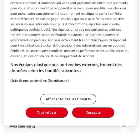
certains contenus et annonces qui vous sont présentés ne soient pas pertinents
pour vous. Vous pouvez faire réapparaître ce menu pour modifier vos choix ou
pour retirer votre consentement à tout moment en cliquant sur le lien "Gérer
mes préférences" en bas de page. Les choix que vous avez fait auront un effet
sur notre ou nos sites web. Pour plus d’informations, reportez-vous à notre
politique de confidentialité. Nos équipes ainsi que nos partenaires externes
5.0
(3)
traitent des données selon les finalités suivantes : Utiliser des données de
HEAD & SHOULDERS
géolocalisation précises. Analyser activement les caractéristiques de l’appareil
pour l’identification. Stocker et/ou accéder à des informations sur un appareil.
Shampooing anti pelliculaire 2 en 1 citrus fresh
Publicités et contenu personnalisés, mesure de performance des publicités et du
270ml
contenu, études d’audience et développement de services.
Nos équipes ainsi que nos partenaires externes, traitent des
Vous voulez connaître le prix de ce produit ?
données selon les finalités suivantes :
Afficher le prix
Liste de nos partenaires (fournisseurs)
Afficher toutes les finalités
Caractéristiques
Tout refuser
J'accepte
Avis clients
(3)