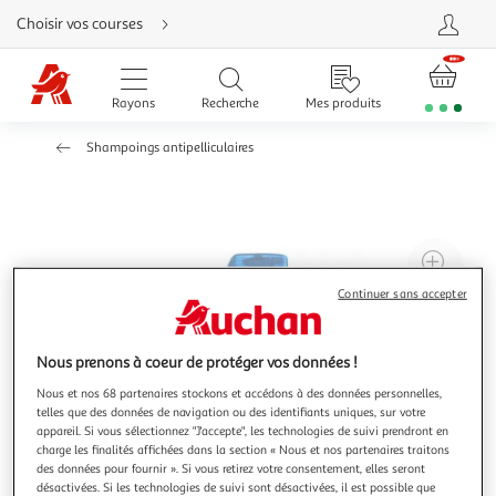
Aller
Choisir vos courses
directement
au
contenu
Aller
directement
Rayons
Recherche
Mes produits
à
la
recherche
Shampoings antipelliculaires
Aller
directement
à
la
navigation
Aller
directement
à
Agr
la
rubrique
l'il
besoin
Continuer sans accepter
d'aide
à
Réd
20
l'il
Nous prenons à coeur de protéger vos données !
à
Par
100
le
Nous et nos 68 partenaires stockons et accédons à des données personnelles,
telles que des données de navigation ou des identifiants uniques, sur votre
%
pro
appareil. Si vous sélectionnez "J'accepte", les technologies de suivi prendront en
charge les finalités affichées dans la section « Nous et nos partenaires traitons
des données pour fournir ». Si vous retirez votre consentement, elles seront
désactivées. Si les technologies de suivi sont désactivées, il est possible que