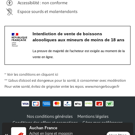
Accessibilité : non conforme
Espace sourds et malentendants
Interdiction de vente de boissons
alcooliques aux mineurs de moins de 18 ans
La preuve de majorité de l'acheteur est exigée au moment de la
vente en ligne.
* Voir les conditions
en cliquant ici
** L’abus d’alcool est dangereux pour la santé, à consommer avec modération
Pour votre santé, évitez de grignoter entre les repas.
www.mangerbouger.fr
Nos conditions générales
Mentions légales
Conditions des offres et promotions
Gérer mes préférences
Auchan France
Politique de confidentialité
Informations légales marketplace
Achat en ligne et magasin