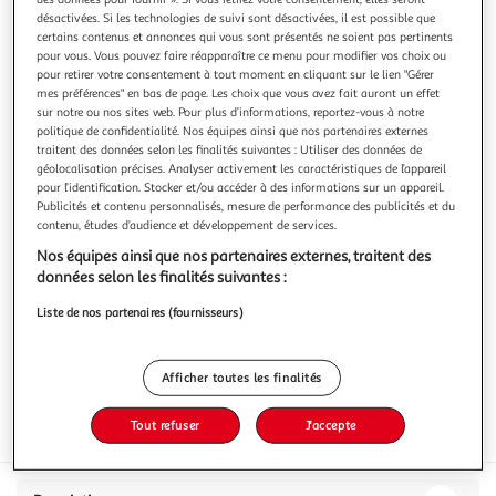
désactivées. Si les technologies de suivi sont désactivées, il est possible que
certains contenus et annonces qui vous sont présentés ne soient pas pertinents
pour vous. Vous pouvez faire réapparaître ce menu pour modifier vos choix ou
pour retirer votre consentement à tout moment en cliquant sur le lien "Gérer
mes préférences" en bas de page. Les choix que vous avez fait auront un effet
HE MATE
sur notre ou nos sites web. Pour plus d’informations, reportez-vous à notre
politique de confidentialité. Nos équipes ainsi que nos partenaires externes
Infusion Maté vert bio sans arômes ajoutés
traitent des données selon les finalités suivantes : Utiliser des données de
Hé!maté propose des infusions 100% naturelles à base de
géolocalisation précises. Analyser activement les caractéristiques de l’appareil
maté. Cette plante ancestrale possède de nombreux
pour l’identification. Stocker et/ou accéder à des informations sur un appareil.
bienfaits sur la santé Energisant, Détox, anti-stress,
En savoir +
Publicités et contenu personnalisés, mesure de performance des publicités et du
stimulant digestif, régime minceur, renforce le système
contenu, études d’audience et développement de services.
36g
18 sachets
immunitaire
Nos équipes ainsi que nos partenaires externes, traitent des
Vous voulez connaître le prix de ce produit ?
données selon les finalités suivantes :
Afficher le prix
Liste de nos partenaires (fournisseurs)
Afficher toutes les finalités
Tout refuser
J'accepte
Eurofeuille - Bio européen