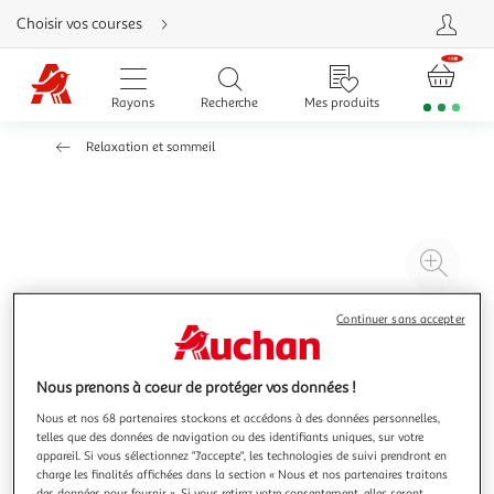
Aller
Choisir vos courses
directement
au
contenu
Aller
directement
Rayons
Recherche
Mes produits
à
la
recherche
Relaxation et sommeil
Aller
directement
à
la
navigation
Aller
directement
à
Agr
la
rubrique
l'il
besoin
d'aide
à
Réd
Continuer sans accepter
20
l'il
à
Par
Nous prenons à coeur de protéger vos données !
100
le
Nous et nos 68 partenaires stockons et accédons à des données personnelles,
%
pro
telles que des données de navigation ou des identifiants uniques, sur votre
appareil. Si vous sélectionnez "J'accepte", les technologies de suivi prendront en
charge les finalités affichées dans la section « Nous et nos partenaires traitons
des données pour fournir ». Si vous retirez votre consentement, elles seront