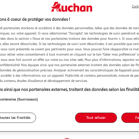
Cont
ns à coeur de protéger vos données !
8 partenaires stockons et accédons à des données personnelles, telles que des données de nav
niques, sur votre appareil. Si vous sélectionnez "J'accepte", les technologies de suivi prendront e
chées dans la section « Nous et nos partenaires traitons des données pour fournir ». Si vous retir
 elles seront désactivées. Si les technologies de suivi sont désactivées, il est possible que cer
vous sont présentés ne soient pas pertinents pour vous. Vous pouvez faire réapparaître ce me
pour retirer votre consentement à tout moment en cliquant sur le lien "Gérer mes préférences" 
 vous avez fait auront un effet sur notre ou nos sites web. Pour plus d’informations, reportez-v
confidentialité. Nos équipes ainsi que nos partenaires externes traitent des données selon les fi
 données de géolocalisation précises. Analyser activement les caractéristiques de l’appareil pour 
 accéder à des informations sur un appareil. Publicités et contenu personnalisés, mesure de p
 du contenu, études d’audience et développement de services.
s ainsi que nos partenaires externes, traitent des données selon les finalité
partenaires (fournisseurs)
toutes les finalités
Tout refuser
J'