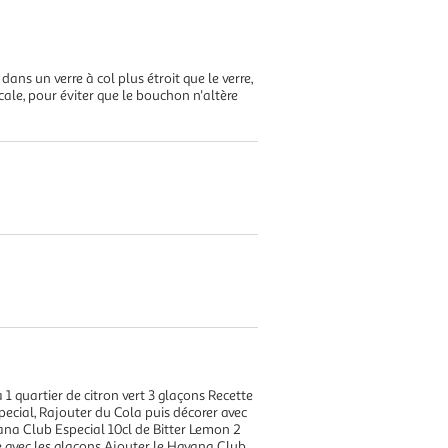
ns un verre à col plus étroit que le verre,
cale, pour éviter que le bouchon n'altère
 1 quartier de citron vert 3 glaçons Recette
pecial, Rajouter du Cola puis décorer avec
vana Club Especial 10cl de Bitter Lemon 2
e avec les glaçons Ajouter le Havana Club