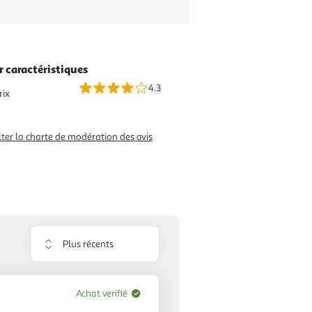
r caractéristiques
4.3
rix
ter la charte de modération des avis
Trier
les
avis
Achat verifié