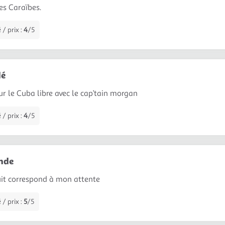
es Caraïbes.
 / prix :
4
/5
é
ur le Cuba libre avec le cap’tain morgan
 / prix :
4
/5
nde
uit correspond à mon attente
 / prix :
5
/5