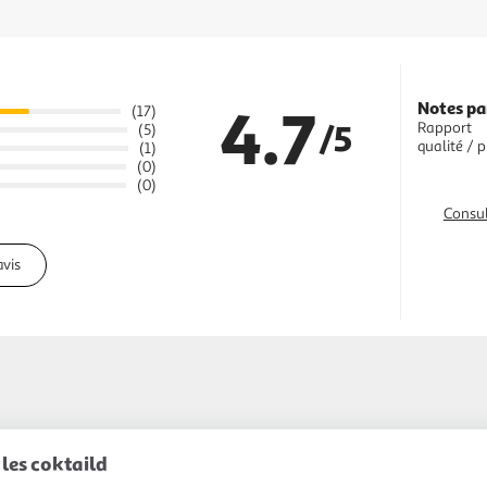
4.7
Notes pa
(17)
/5
Rapport
(5)
qualité / p
(1)
(0)
(0)
Consul
avis
 les coktaild