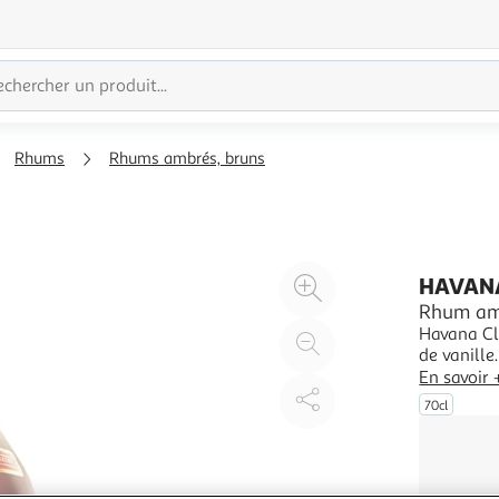
Rhums
Rhums ambrés, bruns
Agrandir
HAVAN
l'illustration
Rhum amb
Havana Cl
à
Réduire
de vanille
200%
l'illustration
grâce à u
En savoir 
à
Partager
Especial s
70cl
Cuba Libre
100
le
%
produit