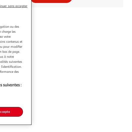
inuer sans accepter
igation ou des
n charge les
ez votre
tains contenus et
nu pour modifier
en bas de page.
ous à notre
nalités suivantes
l’identification.
erformance des
s suivantes :
accepte