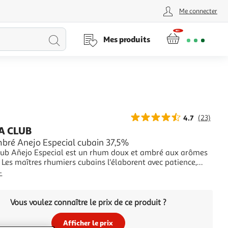
Me connecter
Lancer
Mes produits
la
recherche
4.7
(23)
A CLUB
ré Anejo Especial cubain 37,5%
ub Añejo Especial est un rhum doux et ambré aux arômes
. Les maîtres rhumiers cubains l'élaborent avec patience,
n procédé de double vieillissement. Havana Club Añejo
+
'associe idéalement au cola et au citron vert pour réaliser le
 parfait.
Vous voulez connaître le prix de ce produit ?
Afficher le prix