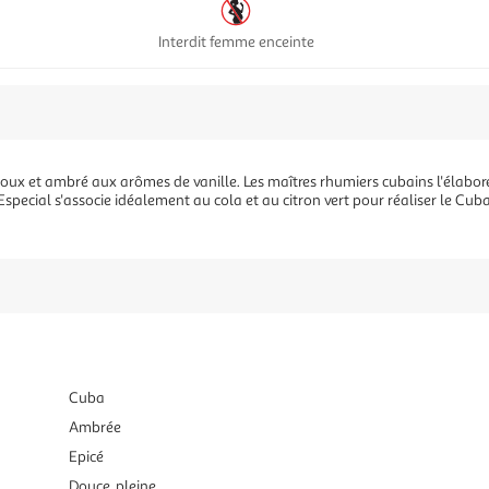
Interdit femme enceinte
ux et ambré aux arômes de vanille. Les maîtres rhumiers cubains l'élabore
pecial s'associe idéalement au cola et au citron vert pour réaliser le Cuba 
Cuba
Ambrée
Epicé
Douce, pleine