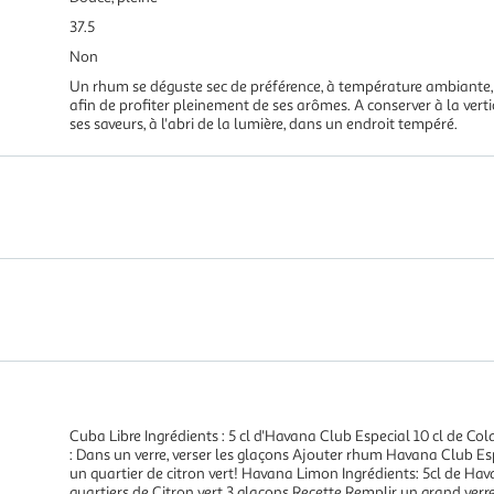
37.5
Non
Un rhum se déguste sec de préférence, à température ambiante, da
afin de profiter pleinement de ses arômes. A conserver à la verti
ses saveurs, à l'abri de la lumière, dans un endroit tempéré.
Cuba Libre Ingrédients : 5 cl d'Havana Club Especial 10 cl de Cola
: Dans un verre, verser les glaçons Ajouter rhum Havana Club Es
un quartier de citron vert! Havana Limon Ingrédients: 5cl de Ha
quartiers de Citron vert 3 glaçons Recette Remplir un grand verr