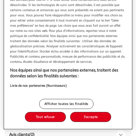
Illustration
Illustrati
désactivées. Si les technologies de suivi sont désactivées, il est possible que
précédente
suivante
certains contenus et annonces qui vous sont présentés ne soient pas pertinents
pour vous. Vous pouvez faire réapparaître ce menu pour modifier vos choix ou
pour retirer votre consentement à tout moment en cliquant sur le lien "Gérer
mes préférences" en bas de page. Les choix que vous avez fait auront un effet
HAUCK
sur notre ou nos sites web. Pour plus d’informations, reportez-vous à notre
Chaise haute en bois Alpha+B
politique de confidentialité. Nos équipes ainsi que nos partenaires externes
traitent des données selon les finalités suivantes : Utiliser des données de
Garantie fabricant: 2 ans *
géolocalisation précises. Analyser activement les caractéristiques de l’appareil
pour l’identification. Stocker et/ou accéder à des informations sur un appareil.
Publicités et contenu personnalisés, mesure de performance des publicités et du
Vous voulez connaître le prix de ce produit ?
contenu, études d’audience et développement de services.
Nos équipes ainsi que nos partenaires externes, traitent des
Afficher le prix
données selon les finalités suivantes :
Liste de nos partenaires (fournisseurs)
Description
Afficher toutes les finalités
Tout refuser
J'accepte
Caractéristiques
Avis clients
(0)