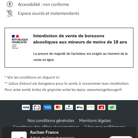
Accessibilité : non conforme
Espace sourds et malentendants
Interdiction de vente de boissons
alcooliques aux mineurs de moins de 18 ans
La preuve de majorité de l'acheteur est exigée au moment de la
vente en ligne.
* Voir les conditions
en cliquant ici
** L’abus d’alcool est dangereux pour la santé, à consommer avec modération
Pour votre santé, évitez de grignoter entre les repas.
www.mangerbouger.fr
Nos conditions générales
Mentions légales
Conditions des offres et promotions
Gérer mes préférences
Auchan France
Politique de confidentialité
Informations légales marketplace