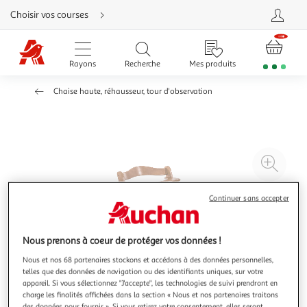
Aller
Choisir vos courses
directement
au
contenu
Aller
directement
Rayons
Recherche
Mes produits
à
la
recherche
Chaise haute, réhausseur, tour d'observation
Aller
directement
à
la
navigation
Aller
directement
à
Agr
la
rubrique
l'il
besoin
d'aide
à
Réd
Continuer sans accepter
20
l'il
à
Par
Nous prenons à coeur de protéger vos données !
100
le
%
pro
Nous et nos 68 partenaires stockons et accédons à des données personnelles,
telles que des données de navigation ou des identifiants uniques, sur votre
appareil. Si vous sélectionnez "J'accepte", les technologies de suivi prendront en
charge les finalités affichées dans la section « Nous et nos partenaires traitons
des données pour fournir ». Si vous retirez votre consentement, elles seront