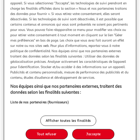
Illustration
Illustratio
appareil. Si vous sélectionnez "J'accepte", les technologies de suivi prendront en
précédente
suivante
charge les finalités affichées dans la section « Nous et nos partenaires traitons
des données pour fournir ». Si vous retirez votre consentement, elles seront
désactivées. Si les technologies de suivi sont désactivées, il est possible que
certains contenus et annonces qui vous sont présentés ne soient pas pertinents
pour vous. Vous pouvez faire réapparaître ce menu pour modifier vos choix ou
4.1
(7)
pour retirer votre consentement à tout moment en cliquant sur le lien "Gérer
HASBRO
mes préférences" en bas de page. Les choix que vous avez fait auront un effet
Jeu Monopoly classique
sur notre ou nos sites web. Pour plus d’informations, reportez-vous à notre
politique de confidentialité. Nos équipes ainsi que nos partenaires externes
Jeu de plateau classique pour la famille et les enfants,
traitent des données selon les finalités suivantes : Utiliser des données de
pour 2 à 6 joueurs, à partir de 8 ans
géolocalisation précises. Analyser activement les caractéristiques de l’appareil
En savoir +
pour l’identification. Stocker et/ou accéder à des informations sur un appareil.
Auchan
Vendu par
Publicités et contenu personnalisés, mesure de performance des publicités et du
contenu, études d’audience et développement de services.
Livr. ou retrait dès 1/2 jours
Nos équipes ainsi que nos partenaires externes, traitent des
A partir de 3,00€ - Retrait offert dès 35€
données selon les finalités suivantes :
Plus d'options
Liste de nos partenaires (fournisseurs)
24,99€
Bientôt dispo !
24,99€ / pce
Afficher toutes les finalités
Tout refuser
J'accepte