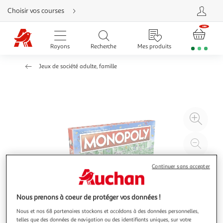
Aller
Choisir vos courses
directement
au
contenu
Aller
directement
Rayons
Recherche
Mes produits
à
la
recherche
Jeux de société adulte, famille
Aller
directement
à
la
navigation
Aller
directement
à
Agr
la
rubrique
l'il
besoin
d'aide
à
Réd
20
l'il
à
Par
Continuer sans accepter
100
le
%
pro
Nous prenons à coeur de protéger vos données !
Nous et nos 68 partenaires stockons et accédons à des données personnelles,
telles que des données de navigation ou des identifiants uniques, sur votre