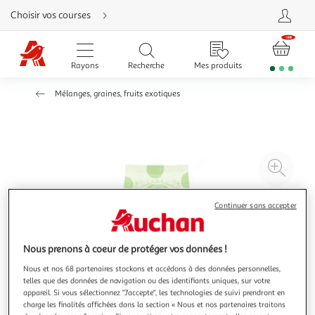
Aller
Choisir vos courses
directement
au
contenu
Aller
directement
Rayons
Recherche
Mes produits
à
la
recherche
Mélanges, graines, fruits exotiques
Aller
directement
à
la
navigation
Aller
directement
à
Agr
la
rubrique
l'il
besoin
d'aide
à
Réd
Continuer sans accepter
20
l'il
à
Par
Nous prenons à coeur de protéger vos données !
100
le
%
pro
Nous et nos 68 partenaires stockons et accédons à des données personnelles,
telles que des données de navigation ou des identifiants uniques, sur votre
appareil. Si vous sélectionnez "J'accepte", les technologies de suivi prendront en
charge les finalités affichées dans la section « Nous et nos partenaires traitons