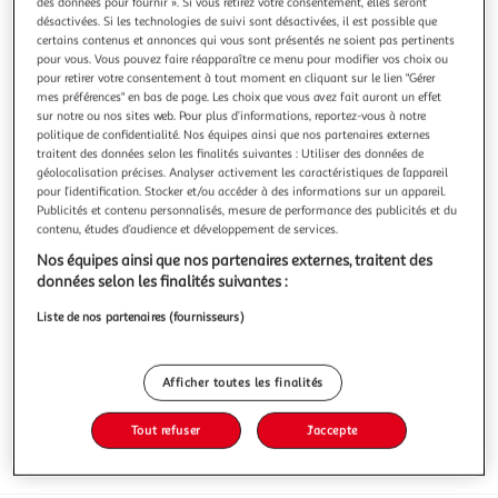
des données pour fournir ». Si vous retirez votre consentement, elles seront
désactivées. Si les technologies de suivi sont désactivées, il est possible que
certains contenus et annonces qui vous sont présentés ne soient pas pertinents
pour vous. Vous pouvez faire réapparaître ce menu pour modifier vos choix ou
pour retirer votre consentement à tout moment en cliquant sur le lien "Gérer
mes préférences" en bas de page. Les choix que vous avez fait auront un effet
5.0
(5)
sur notre ou nos sites web. Pour plus d’informations, reportez-vous à notre
HAPPY BIO
politique de confidentialité. Nos équipes ainsi que nos partenaires externes
traitent des données selon les finalités suivantes : Utiliser des données de
Graines de courge
géolocalisation précises. Analyser activement les caractéristiques de l’appareil
Chez HAPPY BIO, nous croyons que manger est avant tout
pour l’identification. Stocker et/ou accéder à des informations sur un appareil.
un PLAISIR ! C'est pour cela que nous vous offrons des
Publicités et contenu personnalisés, mesure de performance des publicités et du
produits BIO et GOURMANDS. Nous sélectionnons avec
En savoir +
contenu, études d’audience et développement de services.
soin les meilleurs ingrédients pour leur GOÛT et leurs
Nos équipes ainsi que nos partenaires externes, traitent des
250g
QUALITÉS nutritionnelles. Source de magnésium.1 cuillère
données selon les finalités suivantes :
à soupe couvre 15% des val
Vous voulez connaître le prix de ce produit ?
Liste de nos partenaires (fournisseurs)
Afficher le prix
Afficher toutes les finalités
Tout refuser
J'accepte
Eurofeuille - Bio européen