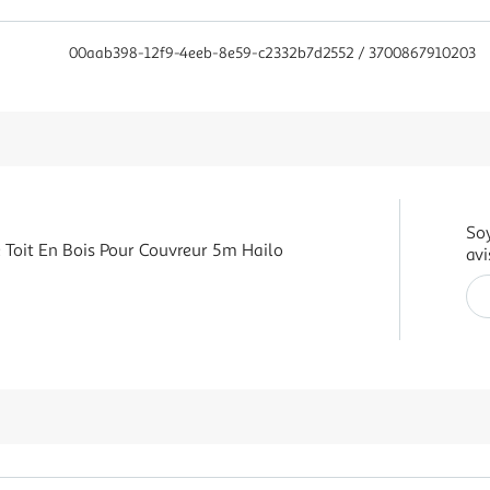
00aab398-12f9-4eeb-8e59-c2332b7d2552 / 3700867910203
Soy
e Toit En Bois Pour Couvreur 5m Hailo
avi