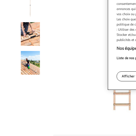
consentement,
annonces qui 
vos choix ou 
Les choix que
politique de 
: Utiliser des
Stocker et/ou
publicités et
Nos équipe
Liste de nos 
Afficher 