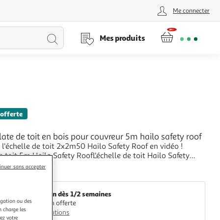
Me connecter
Lancer
Mes produits
la
recherche
 offerte
late de toit en bois pour couvreur 5m hailo safety roof
l'échelle de toit 2x2m50 Hailo Safety Roof en vidéo !
de toit 5m Hailo Safety RoofL'échelle de toit Hailo Safety
0 est utile pour tous les travaux sur la toiture et le
+
inuer sans accepter
des panneaux solaires. Attention, le crochet de faîtage
entrale Brico
inclus dans le produit. Av
Livraison dès 1/2 semaines
igation ou des
Livraison offerte
n charge les
Plus d'options
ez votre