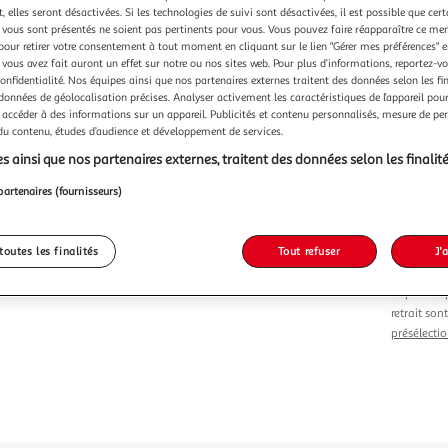
 elles seront désactivées. Si les technologies de suivi sont désactivées, il est possible que cer
Vendu p
vous sont présentés ne soient pas pertinents pour vous. Vous pouvez faire réapparaître ce me
pour retirer votre consentement à tout moment en cliquant sur le lien "Gérer mes préférences" 
 vous avez fait auront un effet sur notre ou nos sites web. Pour plus d’informations, reportez-v
confidentialité. Nos équipes ainsi que nos partenaires externes traitent des données selon les fi
 données de géolocalisation précises. Analyser activement les caractéristiques de l’appareil pour 
 accéder à des informations sur un appareil. Publicités et contenu personnalisés, mesure de p
 du contenu, études d’audience et développement de services.
Vendu p
s ainsi que nos partenaires externes, traitent des données selon les finalité
-17 %
partenaires (fournisseurs)
251,00€
208,8
toutes les finalités
Tout refuser
J'
Le prix du 
retrait son
présélectio