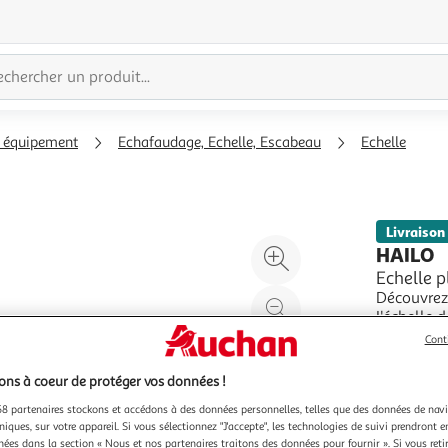
, équipement
Echafaudage, Echelle, Escabeau
Echelle
Livraison
Agrandir
HAILO
l'illustration
Echelle p
Découvrez 
à
Réduire
L'échelle 
200%
l'illustration
Roof 2x2m5
En savoir 
Cont
à
Partager
placement 
Vendu par
C
n'est pas 
100
le
ns à coeur de protéger vos données !
%
produit
8 partenaires stockons et accédons à des données personnelles, telles que des données de nav
niques, sur votre appareil. Si vous sélectionnez "J'accepte", les technologies de suivi prendront e
chées dans la section « Nous et nos partenaires traitons des données pour fournir ». Si vous retir