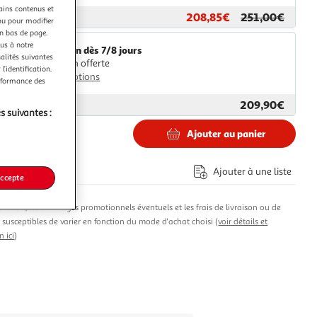
tains contenus et
208,85€
251,00€
ar
Centrale Brico
nu pour modifier
en bas de page.
ous à notre
Livraison dès 7/8 jours
nalités suivantes
Livraison offerte
l’identification.
Plus d'options
erformance des
209,90€
ar
HAILO FRANCE
s suivantes :
Ajouter au panier
5€
Ajouter à une liste
accepte
produit, les avantages promotionnels éventuels et les frais de livraison ou de
t susceptibles de varier en fonction du mode d'achat choisi (
voir détails et
n ici
)