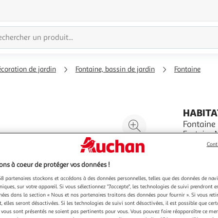
coration de jardin
Fontaine, bassin de jardin
Fontaine
HABITA
Agrandir
Fontaine 
Fontaine Médicis - 0.62x 0.42x 0.90 m - En pierre reconstituée imitant
l'illustration
à la perfecti
Cont
à
Réduire
vous propo
En savoir 
200%
l'illustration
Idéal pour
Vendu par
H
ns à coeur de protéger vos données !
aux condi
à
Partager
8 partenaires stockons et accédons à des données personnelles, telles que des données de nav
100
le
niques, sur votre appareil. Si vous sélectionnez "J'accepte", les technologies de suivi prendront e
%
produit
chées dans la section « Nous et nos partenaires traitons des données pour fournir ». Si vous retir
 elles seront désactivées. Si les technologies de suivi sont désactivées, il est possible que cer
vous sont présentés ne soient pas pertinents pour vous. Vous pouvez faire réapparaître ce me