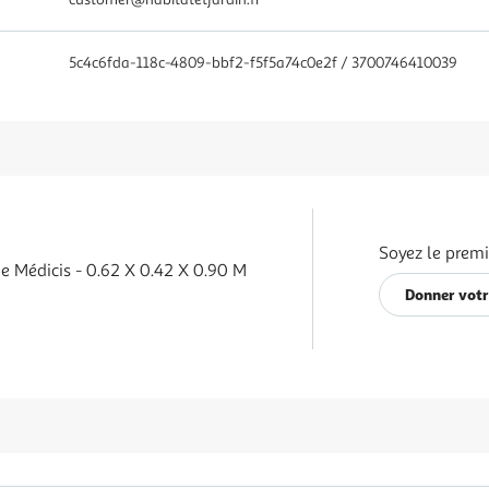
5c4c6fda-118c-4809-bbf2-f5f5a74c0e2f / 3700746410039
Soyez le premi
e Médicis - 0.62 X 0.42 X 0.90 M
Donner votr