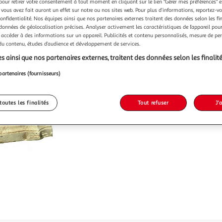
Vendu p
pour retirer votre consentement à tout moment en cliquant sur le lien "Gérer mes préférences" 
 vous avez fait auront un effet sur notre ou nos sites web. Pour plus d’informations, reportez-v
confidentialité. Nos équipes ainsi que nos partenaires externes traitent des données selon les fi
 données de géolocalisation précises. Analyser activement les caractéristiques de l’appareil pour 
209,0
 accéder à des informations sur un appareil. Publicités et contenu personnalisés, mesure de p
 du contenu, études d’audience et développement de services.
s ainsi que nos partenaires externes, traitent des données selon les finalité
partenaires (fournisseurs)
toutes les finalités
Tout refuser
J'