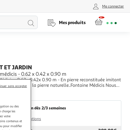
Me connecter
Lancer
Mes produits
la
recherche
T ET JARDIN
médicis - 0.62 x 0.42 x 0.90 m
on l'aspect de la pierre naturelle..Fontaine Médicis Nous
inuer sans accepter
sons la fontaine murale en pierre reconstituée Médicis.
+
 la décoration de votre jardin, ce matériau est très résistant
abitat et Jardin
tions e
igation ou des
Livraison dès 2/3 semaines
n charge les
45,00€
ez votre
Plus d'options
tains contenus et
nu pour modifier