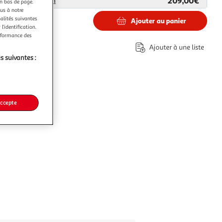
209,00€
ar
Habitat et Jardin
en bas de page.
ous à notre
nalités suivantes
Ajouter au panier
l’identification.
0€
erformance des
Ajouter à une liste
s suivantes :
accepte