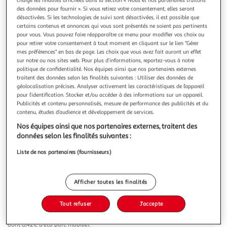
Illustration
Illustration
des données pour fournir ». Si vous retirez votre consentement, elles seront
précédente
suivante
désactivées. Si les technologies de suivi sont désactivées, il est possible que
certains contenus et annonces qui vous sont présentés ne soient pas pertinents
pour vous. Vous pouvez faire réapparaître ce menu pour modifier vos choix ou
pour retirer votre consentement à tout moment en cliquant sur le lien "Gérer
HABITAT ET JARDIN
mes préférences" en bas de page. Les choix que vous avez fait auront un effet
Fauteuil jardin alu/textilène porto - phoenix - gris clair
sur notre ou nos sites web. Pour plus d’informations, reportez-vous à notre
politique de confidentialité. Nos équipes ainsi que nos partenaires externes
- lot de 2
traitent des données selon les finalités suivantes : Utiliser des données de
Lot de 2 fauteuils de jardin Porto - Un confort agréable et
géolocalisation précises. Analyser activement les caractéristiques de l’appareil
recherché - 75.5 x 55.5 x 99 cm - Coloris structure : Argent -
pour l’identification. Stocker et/ou accéder à des informations sur un appareil.
Coloris textilène : Gris clair - Chaises non empilables.Lot de
En savoir +
Publicités et contenu personnalisés, mesure de performance des publicités et du
2 fauteuils de jardin Porto Vous aimerez les fauteuils Porto
Vendu par
Habitat et Jardin
contenu, études d’audience et développement de services.
pour leur robustesse et leur élégance joint à un
Nos équipes ainsi que nos partenaires externes, traitent des
Livraison dès 7/8 jours
données selon les finalités suivantes :
12,00€
Plus d'options
Liste de nos partenaires (fournisseurs)
79,00€
129,50€
Vendu par
Habitat et Jardin
Afficher toutes les finalités
-39 %
Ajouter au panier
Tout refuser
J'accepte
129,50€
79,00€
Ajouter à une liste
dont 0,42€ d'éco part. mobilier.