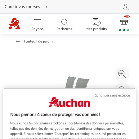
Aller
Choisir vos courses
directement
au
contenu
Aller
directement
Rayons
Recherche
Mes produits
à
la
recherche
Fauteuil de jardin
Aller
directement
à
la
navigation
Aller
directement
à
Agr
la
rubrique
l'il
besoin
d'aide
à
Réd
20
l'il
Continuer sans accepter
à
Par
100
le
Nous prenons à coeur de protéger vos données !
%
pro
Nous et nos 68 partenaires stockons et accédons à des données personnelles,
telles que des données de navigation ou des identifiants uniques, sur votre
appareil. Si vous sélectionnez "J'accepte", les technologies de suivi prendront en
charge les finalités affichées dans la section « Nous et nos partenaires traitons