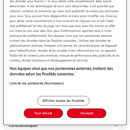
Illustration
Illustration
des données pour fournir ». Si vous retirez votre consentement, elles seront
désactivées. Si les technologies de suivi sont désactivées, il est possible que
précédente
suivante
certains contenus et annonces qui vous sont présentés ne soient pas pertinents
pour vous. Vous pouvez faire réapparaître ce menu pour modifier vos choix ou
pour retirer votre consentement à tout moment en cliquant sur le lien "Gérer
mes préférences" en bas de page. Les choix que vous avez fait auront un effet
HABITABLE
sur notre ou nos sites web. Pour plus d’informations, reportez-vous à notre
Nappe en toile cirée ronde Champs - Diam. 135 cm -
politique de confidentialité. Nos équipes ainsi que nos partenaires externes
Vert
traitent des données selon les finalités suivantes : Utiliser des données de
géolocalisation précises. Analyser activement les caractéristiques de l’appareil
La toile cirée vous promet une alliance parfaite entre
pour l’identification. Stocker et/ou accéder à des informations sur un appareil.
protection et décoration. Fabriquée à partir de PVC, cette
Publicités et contenu personnalisés, mesure de performance des publicités et du
toile cirée est durable, résistante aux tâches et facile à
En savoir +
contenu, études d’audience et développement de services.
nettoyer. Elle protègera votre table au quotidien contre les
Vous voulez connaître le prix de ce produit ?
Nos équipes ainsi que nos partenaires externes, traitent des
déversements, les éclaboussures et les rayures, tout en
données selon les finalités suivantes :
conservant
Afficher le prix
Liste de nos partenaires (fournisseurs)
Afficher toutes les finalités
Description
Tout refuser
J'accepte
Caractéristiques