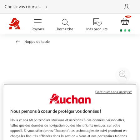
Aller
Choisir vos courses
directement
au
contenu
Aller
directement
Rayons
Recherche
Mes produits
à
la
recherche
Nappe de table
Aller
directement
à
la
navigation
Aller
directement
à
Agr
la
rubrique
l'il
besoin
d'aide
à
Réd
Continuer sans accepter
20
l'il
à
Par
100
le
Nous prenons à coeur de protéger vos données !
%
pro
Nous et nos 68 partenaires stockons et accédons à des données personnelles,
telles que des données de navigation ou des identifiants uniques, sur votre
appareil. Si vous sélectionnez "J'accepte", les technologies de suivi prendront en
charge les finalités affichées dans la section « Nous et nos partenaires traitons