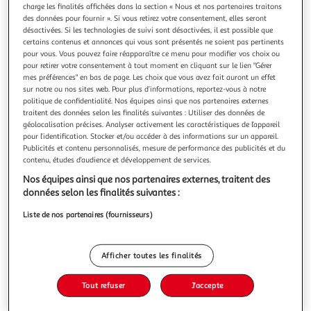
charge les finalités affichées dans la section « Nous et nos partenaires traitons
des données pour fournir ». Si vous retirez votre consentement, elles seront
désactivées. Si les technologies de suivi sont désactivées, il est possible que
certains contenus et annonces qui vous sont présentés ne soient pas pertinents
pour vous. Vous pouvez faire réapparaître ce menu pour modifier vos choix ou
pour retirer votre consentement à tout moment en cliquant sur le lien "Gérer
HABEMUS BASTARD TOME 1 : L'ETRE NECESSAIRE,
mes préférences" en bas de page. Les choix que vous avez fait auront un effet
Vallée Sylvain
sur notre ou nos sites web. Pour plus d’informations, reportez-vous à notre
J'aurais pu faire n'importe quoi pour sauver ma peau,
politique de confidentialité. Nos équipes ainsi que nos partenaires externes
prendre un avion pour l'étranger et tenter de me faire
traitent des données selon les finalités suivantes : Utiliser des données de
oublier, m'engager dans la Légion ou même changer de
En savoir +
géolocalisation précises. Analyser activement les caractéristiques de l’appareil
tête. Mais j'ai trouvé mieux : la soutane.Auteur : Vallée
pour l’identification. Stocker et/ou accéder à des informations sur un appareil.
Vous voulez connaître le prix de ce produit ?
Publicités et contenu personnalisés, mesure de performance des publicités et du
SylvainEditeur : DARGAUDDate de parution :
contenu, études d’audience et développement de services.
03/05/2024Nombre de pages : 81Dimensi
Afficher le prix
Nos équipes ainsi que nos partenaires externes, traitent des
données selon les finalités suivantes :
Liste de nos partenaires (fournisseurs)
Description
Afficher toutes les finalités
Caractéristiques
Tout refuser
J'accepte