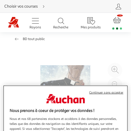
Aller
Choisir vos courses
directement
au
contenu
Aller
directement
Rayons
Recherche
Mes produits
à
la
recherche
BD tout public
Aller
directement
à
la
navigation
Aller
directement
à
Agr
la
rubrique
l'il
besoin
d'aide
à
Réd
20
l'il
Continuer sans accepter
à
Par
100
le
Nous prenons à coeur de protéger vos données !
%
pro
Nous et nos 68 partenaires stockons et accédons à des données personnelles,
telles que des données de navigation ou des identifiants uniques, sur votre
appareil. Si vous sélectionnez "J'accepte", les technologies de suivi prendront en