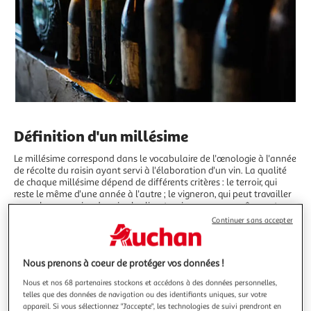
Définition d'un millésime
Le millésime correspond dans le vocabulaire de l'œnologie à l'année
de récolte du raisin ayant servi à l'élaboration d'un vin. La qualité
de chaque millésime dépend de différents critères : le terroir, qui
reste le même d'une année à l'autre ; le vigneron, qui peut travailler
avec plus ou moins de soin ; le climat, qui par essence même est
imprévisible. Ces éléments influeront sur la qualité du vin et surtout
Continuer sans accepter
sur sa capacité à bien vieillir. Il est donc, en matière de vin, de
bonnes années et de moins bonnes.
La notion de millésime peut servir de guide au moment de l'achat
Nous prenons à coeur de protéger vos données !
d'un vin, et vous permettre de déterminer le potentiel de garde d'un
Nous et nos 68 partenaires stockons et accédons à des données personnelles,
vin. Auchan vous invite à consulter sa carte des millésimes, qui vous
telles que des données de navigation ou des identifiants uniques, sur votre
permettra de vous faire une idée de la qualité des différentes
appareil. Si vous sélectionnez "J'accepte", les technologies de suivi prendront en
appellations en fonction des années.