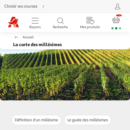
Aller
Choisir vos courses
directement
au
contenu
Aller
directement
Rayons
Recherche
Mes produits
à
la
recherche
Accueil
Aller
directement
La carte des millésimes
à
la
navigation
Aller
directement
à
la
rubrique
besoin
d'aide
Définition d’un millésime
Le guide des millésimes