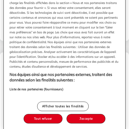
charge les finalités affichées dans la section « Nous et nos partenaires traitons
des données pour fournir ». Si vous retirez votre consentement, elles seront
désactivées. Si les technologies de suivi sont désactivées, il est possible que
Découvrez notre gamme de vins blancs !
certains contenus et annonces qui vous sont présentés ne soient pas pertinents
pour vous. Vous pouvez faire réapparaître ce menu pour modifier vos choix ou
pour retirer votre consentement à tout moment en cliquant sur le lien "Gérer
mes préférences" en bas de page. Les choix que vous avez fait auront un effet
sur notre ou nos sites web. Pour plus d’informations, reportez-vous à notre
politique de confidentialité. Nos équipes ainsi que nos partenaires externes
traitent des données selon les finalités suivantes : Utiliser des données de
géolocalisation précises. Analyser activement les caractéristiques de l’appareil
pour l’identification. Stocker et/ou accéder à des informations sur un appareil.
Publicités et contenu personnalisés, mesure de performance des publicités et du
Le guide des millésimes
contenu, études d’audience et développement de services.
Nos équipes ainsi que nos partenaires externes, traitent des
données selon les finalités suivantes :
Liste de nos partenaires (fournisseurs)
Légende
Afficher toutes les finalités
1
Petite Année
Tout refuser
J'accepte
2
Année Moyenne