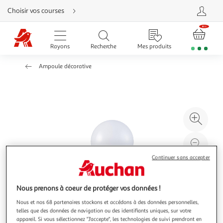
Aller
Choisir vos courses
directement
au
contenu
Aller
directement
Rayons
Recherche
Mes produits
à
la
recherche
Ampoule décorative
Aller
directement
à
la
navigation
Aller
directement
à
Agr
la
rubrique
l'il
besoin
d'aide
à
Réd
20
l'il
Continuer sans accepter
à
Par
100
le
Nous prenons à coeur de protéger vos données !
%
pro
Nous et nos 68 partenaires stockons et accédons à des données personnelles,
telles que des données de navigation ou des identifiants uniques, sur votre
appareil. Si vous sélectionnez "J'accepte", les technologies de suivi prendront en