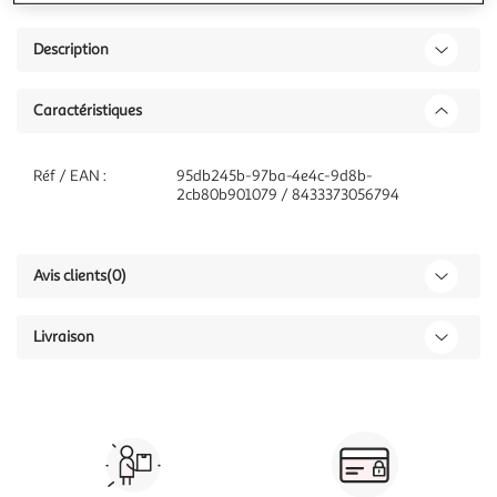
Description
Caractéristiques
Réf / EAN :
95db245b-97ba-4e4c-9d8b-
2cb80b901079 / 8433373056794
Avis clients
(0)
Livraison