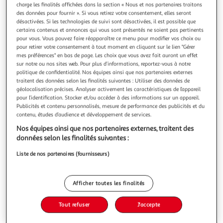
Illustration
Illustration
charge les finalités affichées dans la section « Nous et nos partenaires traitons
précédente
suivante
des données pour fournir ». Si vous retirez votre consentement, elles seront
désactivées. Si les technologies de suivi sont désactivées, il est possible que
certains contenus et annonces qui vous sont présentés ne soient pas pertinents
pour vous. Vous pouvez faire réapparaître ce menu pour modifier vos choix ou
GSC
pour retirer votre consentement à tout moment en cliquant sur le lien "Gérer
mes préférences" en bas de page. Les choix que vous avez fait auront un effet
Ampoule LED Sphérique 5W E27
sur notre ou nos sites web. Pour plus d’informations, reportez-vous à notre
Description détaillée du produit Éclairage performant:
politique de confidentialité. Nos équipes ainsi que nos partenaires externes
470Lm pour une lumière intense et agréable. Ambiance
traitent des données selon les finalités suivantes : Utiliser des données de
chaleureuse: Température de couleur de 3000K, idéale pour
En savoir +
géolocalisation précises. Analyser activement les caractéristiques de l’appareil
pour l’identification. Stocker et/ou accéder à des informations sur un appareil.
tous les espaces. Allumage instantané: Pleine lumière
Vendu par
Provence outillage
Publicités et contenu personnalisés, mesure de performance des publicités et du
immédiate dès l'allumage. Longue durée de vie: 20 000
contenu, études d’audience et développement de services.
heures pour une utilisatio
Livraison dès 5/6 jours
6,50€
Nos équipes ainsi que nos partenaires externes, traitent des
Plus d'options
données selon les finalités suivantes :
Liste de nos partenaires (fournisseurs)
2,99€
Vendu par
Provence outillage
Ajouter au panier
Afficher toutes les finalités
2,99€
Ajouter à une liste
Tout refuser
J'accepte