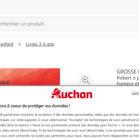
 enfant
Livres 3-6 ans
GROSSE C
Robert a p
Agrandir
humeur et
l'illustration
Robert se
En savoir 
à
Réduire
Cont
peut faire
Vendu par
200%
l'illustration
Allancé Mi
ns à coeur de protéger vos données !
à
Partager
8 partenaires stockons et accédons à des données personnelles, telles que des données de nav
100
le
niques, sur votre appareil. Si vous sélectionnez "J'accepte", les technologies de suivi prendront e
%
produit
chées dans la section « Nous et nos partenaires traitons des données pour fournir ». Si vous retir
 elles seront désactivées. Si les technologies de suivi sont désactivées, il est possible que cer
Vendu p
vous sont présentés ne soient pas pertinents pour vous. Vous pouvez faire réapparaître ce me