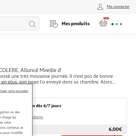
Me connecter
Lancer
Mes produits
la
recherche
OLERE, Allancé Mireille d'
assé une très mauvaise journée. Il n'est pas de bonne
 en plus, son papa l'a envoyé dans sa chambre. Alors
nt tout à coup monter une Chose terrible. Une Chose qui
+
inuer sans accepter
 de gros, gros dégâts... si on ne l'arrête pas à temps.Auteur :
GpasPlus
reille d'Editeur : ECOLE
Livraison dès 6/7 jours
3,00€
igation ou des
Plus d'options
n charge les
ez votre
tains contenus et
6,00€
ar
GpasPlus
nu pour modifier