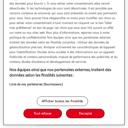
des données pour fournir ». Si vous retirez votre consentement, elles seront
désactivées. Si les technologies de suivi sont désactivées, il est possible que
certains contenus et annonces qui vous sont présentés ne soient pas pertinents
pour vous. Vous pouvez faire réapparaître ce menu pour modifier vos choix ou
pour retirer votre consentement à tout moment en cliquant sur le lien "Gérer
Gravier marbre ice blue 8-16 mm 20 kg
mes préférences" en bas de page. Les choix que vous avez fait auront un effet
sur notre ou nos sites web. Pour plus d’informations, reportez-vous à notre
Auchan
Vendu par
politique de confidentialité. Nos équipes ainsi que nos partenaires externes
traitent des données selon les finalités suivantes : Utiliser des données de
Retrait 1h en magasin
géolocalisation précises. Analyser activement les caractéristiques de l’appareil
Paiement en ligne ·
Service offert
pour l’identification. Stocker et/ou accéder à des informations sur un appareil.
Publicités et contenu personnalisés, mesure de performance des publicités et du
Choisir un magasin
contenu, études d’audience et développement de services.
Nos équipes ainsi que nos partenaires externes, traitent des
données selon les finalités suivantes :
Ajouter au panier
9,99€
Liste de nos partenaires (fournisseurs)
9,99€ / pce
Ajouter à une liste
Afficher toutes les finalités
Tout refuser
J'accepte