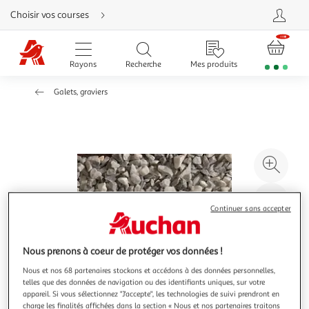
Aller
Choisir vos courses
directement
au
contenu
Aller
directement
Rayons
Recherche
Mes produits
à
la
recherche
Galets, graviers
Aller
directement
à
la
navigation
Aller
directement
à
Agr
la
rubrique
l'il
besoin
d'aide
à
Réd
Continuer sans accepter
20
l'il
à
Par
100
le
Nous prenons à coeur de protéger vos données !
%
pro
Nous et nos 68 partenaires stockons et accédons à des données personnelles,
telles que des données de navigation ou des identifiants uniques, sur votre
appareil. Si vous sélectionnez "J'accepte", les technologies de suivi prendront en
charge les finalités affichées dans la section « Nous et nos partenaires traitons